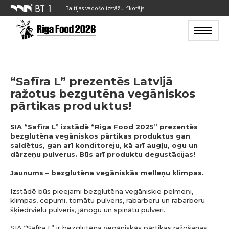
Baltijas vadošo izstāžu rīkotājs
Toggle n
“Safīra L” prezentēs Latvijā
ražotus bezgutēna vegāniskos
pārtikas produktus!
SIA “Safīra L” izstādē “Riga Food 2025” prezentēs
bezglutēna vegāniskos pārtikas produktus gan
saldētus, gan arī konditoreju, kā arī augļu, ogu un
dārzeņu pulverus. Būs arī produktu degustācijas!
Jaunums – bezglutēna vegāniskās melleņu klimpas.
Izstādē būs pieejami bezglutēna vegāniskie pelmeņi,
klimpas, cepumi, tomātu pulveris, rabarberu un rabarberu
šķiedrvielu pulveris, jāņogu un spinātu pulveri.
SIA “Safīra L” ir bezglutēna vegāniskās pārtikas ražošanas