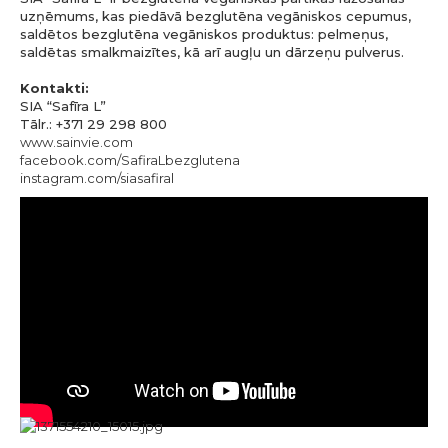
uzņēmums, kas piedāvā bezglutēna vegāniskos cepumus,
saldētos bezglutēna vegāniskos produktus: pelmeņus,
saldētas smalkmaizītes, kā arī augļu un dārzeņu pulverus.
Kontakti:
SIA “Safīra L”
Tālr.: +371 29 298 800
www.sainvie.com
facebook.com/SafiraLbezglutena
instagram.com/siasafiral