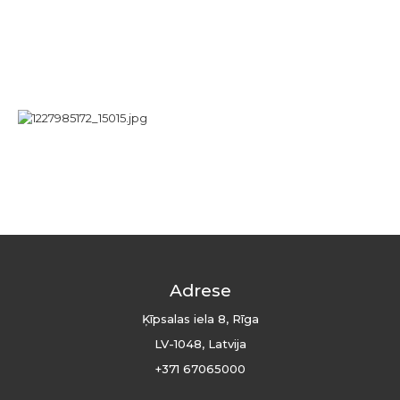
Adrese
Ķīpsalas iela 8, Rīga
LV-1048, Latvija
+371 67065000