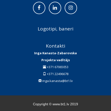
Logotipi, baneri
Kontakti
Inga Kanasta-Zabarovska
Projekta vadītājs
+371 67065053
+371 22496678
inga.kanasta@bt1.lv
Copyright © www.bt1.lv 2019