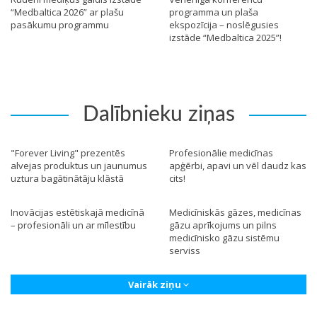
“Medbaltica 2026” ar plašu
programma un plaša
pasākumu programmu
ekspozīcija – noslēgusies
izstāde “Medbaltica 2025”!
Dalībnieku ziņas
"Forever Living" prezentēs
Profesionālie medicīnas
alvejas produktus un jaunumus
apģērbi, apavi un vēl daudz kas
uztura bagātinātāju klāstā
cits!
Inovācijas estētiskajā medicīnā
Medicīniskās gāzes, medicīnas
– profesionāli un ar mīlestību
gāzu aprīkojums un pilns
medicīnisko gāzu sistēmu
serviss
Vairāk ziņu