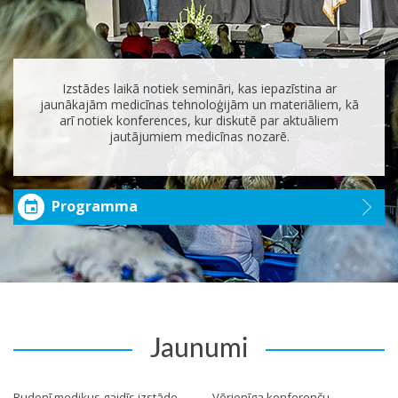
Izstādes laikā notiek semināri, kas iepazīstina ar
jaunākajām medicīnas tehnoloģijām un materiāliem, kā
arī notiek konferences, kur diskutē par aktuāliem
jautājumiem medicīnas nozarē.
Programma
Jaunumi
Rudenī mediķus gaidīs izstāde
Vērienīga konferenču