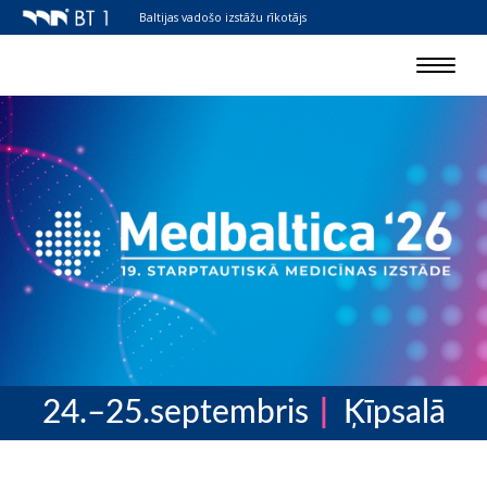
Baltijas vadošo izstāžu rīkotājs
Toggle
navigat
24.–25.septembris
Ķīpsalā