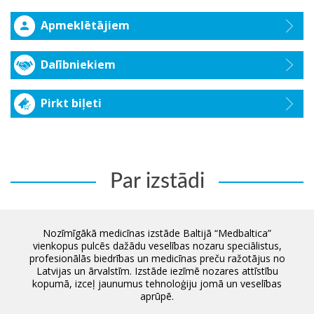
Apmeklētājiem
Dalībniekiem
Pirkt biļeti
Par izstādi
Nozīmīgākā medicīnas izstāde Baltijā “Medbaltica”
vienkopus pulcēs dažādu veselības nozaru speciālistus,
profesionālās biedrības un medicīnas preču ražotājus no
Latvijas un ārvalstīm. Izstāde iezīmē nozares attīstību
kopumā, izceļ jaunumus tehnoloģiju jomā un veselības
aprūpē.