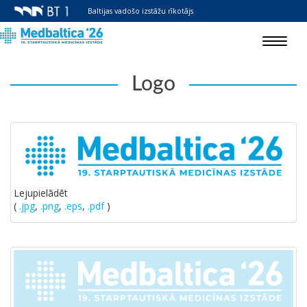
Baltijas vadošo izstāžu rīkotājs
Toggle
navigat
Logo
Lejupielādēt
(
.jpg
,
.png
,
.eps
,
.pdf
)