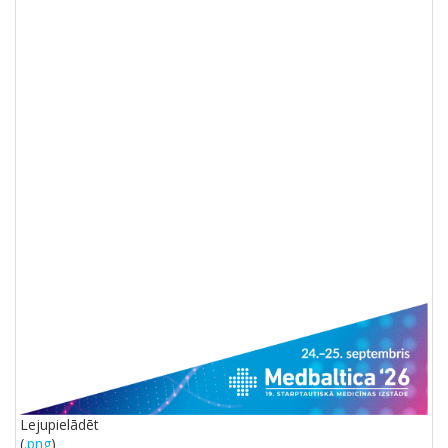
Lejupielādēt
(
.png
)