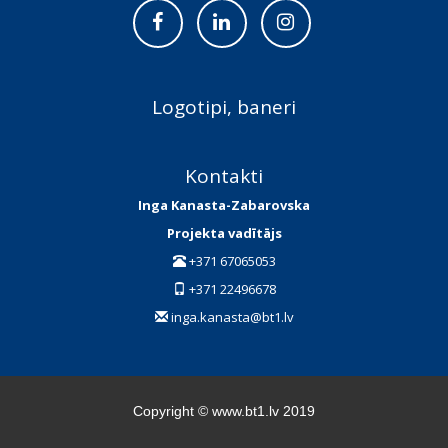
Logotipi, baneri
Kontakti
Inga Kanasta-Zabarovska
Projekta vadītājs
+371 67065053
+371 22496678
inga.kanasta@bt1.lv
Copyright © www.bt1.lv 2019