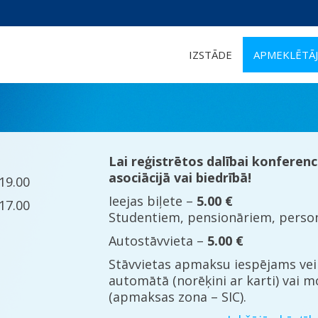
IZSTĀDE
APMEKLĒTĀJ
Lai reģistrētos dalībai konferenc
asociācijā vai biedrībā!
19.00
Ieejas biļete –
5.00 €
17.00
Studentiem, pensionāriem, person
Autostāvvieta –
5.00 €
Stāvvietas apmaksu iespējams vei
automātā (norēķini ar karti) vai mo
(apmaksas zona – SIC).