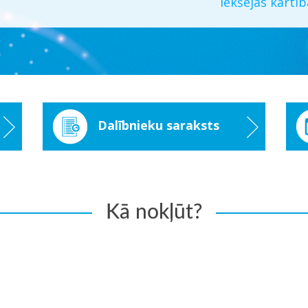
Iekšējās kārtī
Dalībnieku saraksts
Kā nokļūt?