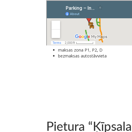
maksas zona P1, P2, D
bezmaksas autostāvvieta
Pietura “Ķīpsala