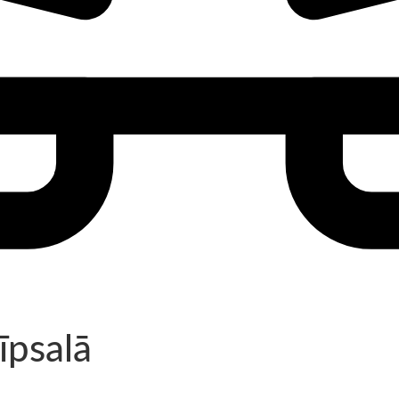
īpsalā