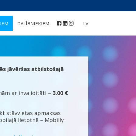
IEM
DALĪBNIEKIEM
LV
ēs jāvēršas atbilstošajā
ām ar invaliditāti –
3.00 €
kt stāvvietas apmaksas
bilajā lietotnē – Mobilly