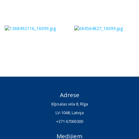
Adrese
Ķīpsalas iela 8, Rīga
LV-1048, Latvija
+371 67065000
Medijiem