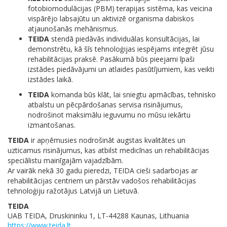
fotobiomodulācijas (PBM) terapijas sistēma, kas veicina
vispārējo labsajūtu un aktivizē organisma dabiskos
atjaunošanās mehānismus.
TEIDA
stendā piedāvās individuālas konsultācijas, lai
demonstrētu, kā šīs tehnoloģijas iespējams integrēt jūsu
rehabilitācijas praksē. Pasākumā būs pieejami īpaši
izstādes piedāvājumi un atlaides pasūtījumiem, kas veikti
izstādes laikā.
TEIDA
komanda būs klāt, lai sniegtu apmācības, tehnisko
atbalstu un pēcpārdošanas servisa risinājumus,
nodrošinot maksimālu ieguvumu no mūsu iekārtu
izmantošanas.
TEIDA
ir apņēmusies nodrošināt augstas kvalitātes un
uzticamus risinājumus, kas atbilst medicīnas un rehabilitācijas
speciālistu mainīgajām vajadzībām.
Ar vairāk nekā 30 gadu pieredzi, TEIDA cieši sadarbojas ar
rehabilitācijas centriem un pārstāv vadošos rehabilitācijas
tehnoloģiju ražotājus Latvijā un Lietuvā.
TEIDA
UAB TEIDA, Druskininku 1, LT-44288 Kaunas, Lithuania
https://www.teida.lt