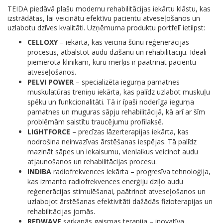
TEIDA piedāvā plašu modernu rehabilitācijas iekārtu klāstu, kas
izstrādātas, lai veicinātu efektīvu pacientu atveseļošanos un
uzlabotu dzīves kvalitāti. Uzņēmuma produktu portfelī ietilpst:
CELLOXY
– iekārta, kas veicina šūnu reģenerācijas
procesus, atbalstot audu dzīšanu un rehabilitāciju. Ideāli
piemērota klīnikām, kuru mērķis ir paātrināt pacientu
atveseļošanos.
PELVI POWER
– specializēta iegurņa pamatnes
muskulatūras treniņu iekārta, kas palīdz uzlabot muskuļu
spēku un funkcionalitāti. Tā ir īpaši noderīga iegurņa
pamatnes un muguras sāpju rehabilitācijā, kā arī ar šīm
problēmām saistītu traucējumu profilaksē.
LIGHTFORCE
– precīzas lāzerterapijas iekārta, kas
nodrošina neinvazīvas ārstēšanas iespējas. Tā palīdz
mazināt sāpes un iekaisumu, vienlaikus veicinot audu
atjaunošanos un rehabilitācijas procesu.
INDIBA
radiofrekvences iekārta – progresīva tehnoloģija,
kas izmanto radiofrekvences enerģiju dziļo audu
reģenerācijas stimulēšanai, paātrinot atveseļošanos un
uzlabojot ārstēšanas efektivitāti dažādās fizioterapijas un
rehabilitācijas jomās.
REDWAVE
sarkanās gaismas terapija – inovatīva