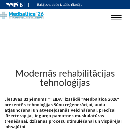
Baltijas vadošo izstāžu rīkotājs
Toggle
navigat
Modernās rehabilitācijas
tehnoloģijas
Lietuvas uzņēmums “TEIDA” izstādē “Medbaltica 2026”
prezentēs tehnoloģijas šūnu reģenerācijai, audu
atjaunošanai un atveseļošanās veicināšanai, precīzai
lāzerterapijai, iegurņa pamatnes muskulatūras
trenēšanai, dzīšanas procesu stimulēšanai un vispārējai
labsajūtai.