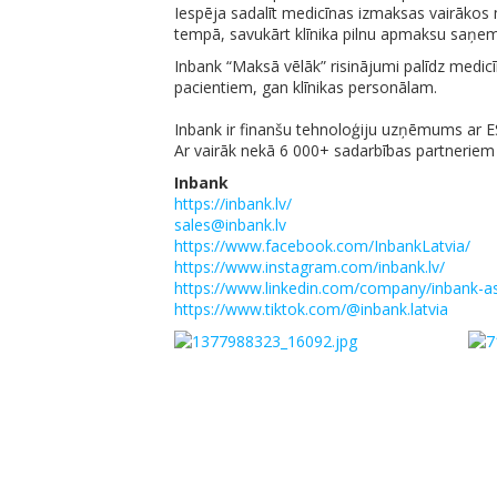
Iespēja sadalīt medicīnas izmaksas vairāko
tempā, savukārt klīnika pilnu apmaksu saņem
Inbank “Maksā vēlāk” risinājumi palīdz medic
pacientiem, gan klīnikas personālam.
Inbank ir finanšu tehnoloģiju uzņēmums ar E
Ar vairāk nekā 6 000+ sadarbības partnerie
Inbank
https://inbank.lv/
sales@inbank.lv
https://www.facebook.com/InbankLatvia/
https://www.instagram.com/inbank.lv/
https://www.linkedin.com/company/inbank-a
https://www.tiktok.com/@inbank.latvia