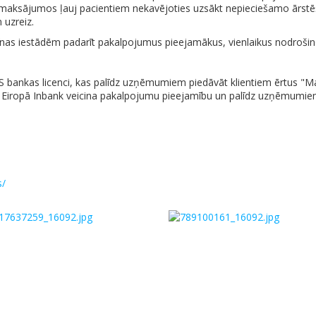
s maksājumos ļauj pacientiem nekavējoties uzsākt nepieciešamo ārst
 uzreiz.
īnas iestādēm padarīt pakalpojumus pieejamākus, vienlaikus nodrošin
S bankas licenci, kas palīdz uzņēmumiem piedāvāt klientiem ērtus "
m Eiropā Inbank veicina pakalpojumu pieejamību un palīdz uzņēmumie
s/