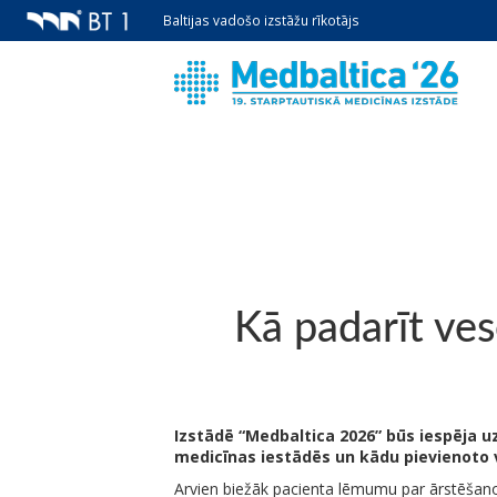
Baltijas vadošo izstāžu rīkotājs
Kā padarīt ve
Izstādē “Medbaltica 2026” būs iespēja uz
medicīnas iestādēs un kādu pievienoto 
Arvien biežāk pacienta lēmumu par ārstēšano