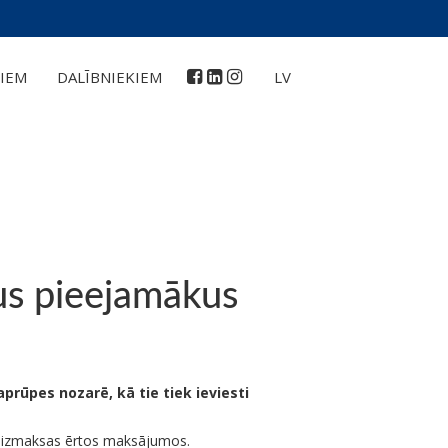
IEM
DALĪBNIEKIEM
LV
us pieejamākus
prūpes nozarē, kā tie tiek ieviesti
īt izmaksas ērtos maksājumos.