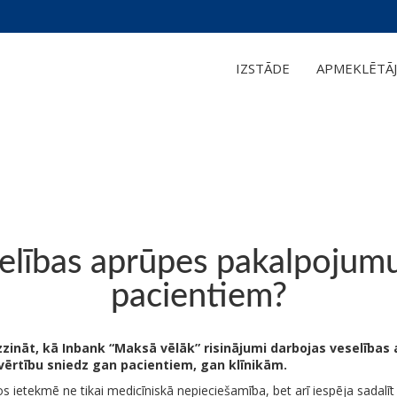
IZSTĀDE
APMEKLĒTĀJ
selības aprūpes pakalpojum
pacientiem?
zināt, kā Inbank “Maksā vēlāk” risinājumi darbojas veselības a
vērtību sniedz gan pacientiem, gan klīnikām.
s ietekmē ne tikai medicīniskā nepieciešamība, bet arī iespēja sadal