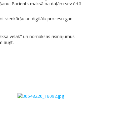
ēšanu. Pacients maksā pa daļām sev ērtā
ot vienkāršu un digitālu procesu gan
Maksā vēlāk" un nomaksas risinājumus.
m augt.