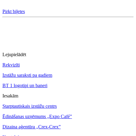
Pirkt biļetes
Lejupielādēt
Rekvizīti
Izstāžu saraksti pa gadiem
BT 1 logotipi un baneri
Iesakām
Starptautiskais izstāžu centrs
Ēdināšanas uzņēmums „Expo Café”
Dizaina aģentūra „Crex-Crex”