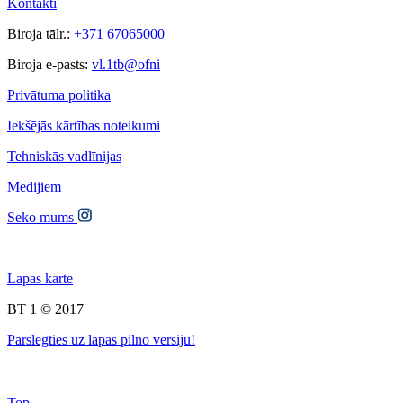
Kontakti
Biroja tālr.:
+371 67065000
Biroja e-pasts:
vl.1tb@ofni
Privātuma politika
Iekšējās kārtības noteikumi
Tehniskās vadlīnijas
Medijiem
Seko mums
Lapas karte
BT 1 © 2017
Pārslēgties uz lapas pilno versiju!
Top