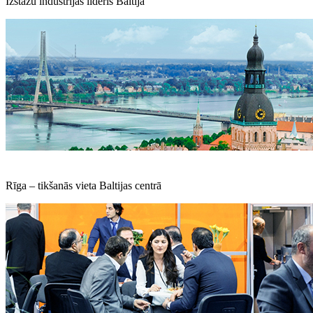
Izstāžu industrijas līderis Baltijā
Rīga – tikšanās vieta Baltijas centrā