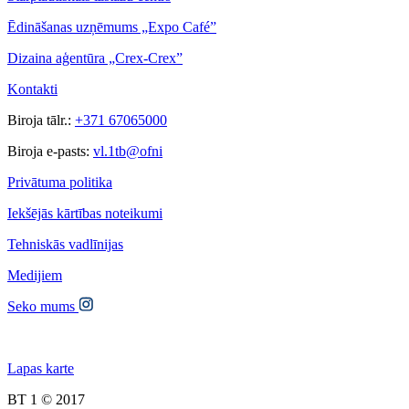
Ēdināšanas uzņēmums „Expo Café”
Dizaina aģentūra „Crex-Crex”
Kontakti
Biroja tālr.:
+371 67065000
Biroja e-pasts:
vl.1tb@ofni
Privātuma politika
Iekšējās kārtības noteikumi
Tehniskās vadlīnijas
Medijiem
Seko mums
Lapas karte
BT 1 © 2017