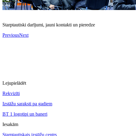
Starptautiski darījumi, jauni kontakti un pieredze
Previous
Next
Lejupielādēt
Rekvizīti
Izstāžu saraksti pa gadiem
BT 1 logotipi un baneri
Iesakām
Starptautiskais izstāžu centrs