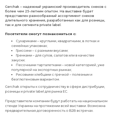
Gerchak – надежный украинский производитель снеков с
более чем 25-летним опытом. На выставке будет
представлен разнообразный ассортимент снеков
длительного хранения, разработанных как для розницы,
так и для сегмента private label.
Посетители смогут познакомиться с:
Сухариками – круглыми, квадратными, в лотках и
семейных упаковках;
Гриссини – с разными вкусами;
Гренками – для супов, салатов или в качестве
закуски;
Песочными тарталетками – новой категорией, уже
популярной на экспортных рынках;
Рисовыми хлебцами с гречкой – полезным и
безглютеновым вариантом.
Gerchak открыты к сотрудничеству в сфере дистрибуции,
розницы и private label для рынка ЕС.
Представители компании будут работать на национальном
стенде Украины на протяжении всей выставки. Возможна
предварительная договоренность о B2B встречах.