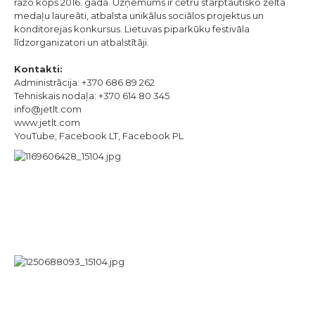
ražo kopš 2016. gada. Uzņēmums ir četru starptautisko zelta
medaļu laureāti, atbalsta unikālus sociālos projektus un
konditorejas konkursus. Lietuvas piparkūku festivāla
līdzorganizatori un atbalstītāji.
Kontakti:
Administrācija: +370 686 89 262
Tehniskais nodaļa: +370 614 80 345
info@jetlt.com
www.jetlt.com
YouTube,
Facebook
LT, Facebook PL