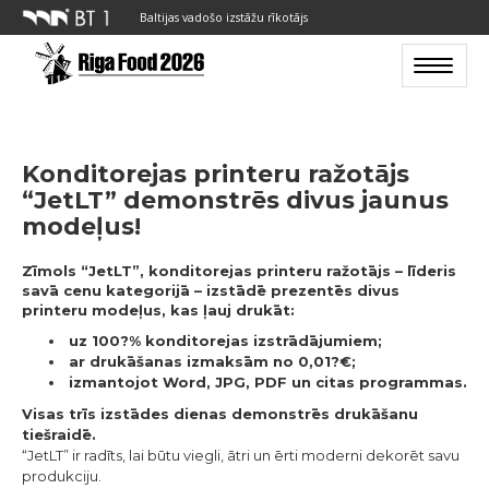
Baltijas vadošo izstāžu rīkotājs
Toggle n
Konditorejas printeru ražotājs
“JetLT” demonstrēs divus jaunus
modeļus!
Zīmols “JetLT”, konditorejas printeru ražotājs – līderis
savā cenu kategorijā – izstādē prezentēs divus
printeru modeļus, kas ļauj drukāt:
uz 100?% konditorejas izstrādājumiem;
ar drukāšanas izmaksām no 0,01?€;
izmantojot Word, JPG, PDF un citas programmas.
Visas trīs izstādes dienas demonstrēs drukāšanu
tiešraidē.
“JetLT” ir radīts, lai būtu viegli, ātri un ērti moderni dekorēt savu
produkciju.