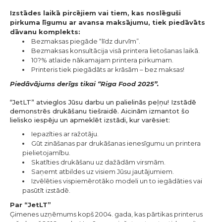
Izstādes laikā pircējiem vai tiem, kas noslēguši
pirkuma līgumu ar avansa maksājumu, tiek piedāvāts
dāvanu komplekts:
Bezmaksas piegāde “līdz durvīm”.
Bezmaksas konsultācija visā printera lietošanas laikā.
10?% atlaide nākamajam printera pirkumam.
Printeris tiek piegādāts ar krāsām – bez maksas!
Piedāvājums derīgs tikai “Riga Food 2025”.
“JetLT” atvieglos Jūsu darbu un palielinās peļņu! Izstādē
demonstrēs drukāšanu tiešraidē. Aicinām izmantot šo
lielisko iespēju un apmeklēt izstādi, kur varēsiet:
Iepazīties ar ražotāju.
Gūt zināšanas par drukāšanas ienesīgumu un printera
pielietojamību.
Skatīties drukāšanu uz dažādām virsmām.
Saņemt atbildes uz visiem Jūsu jautājumiem.
Izvēlēties vispiemērotāko modeli un to iegādāties vai
pasūtīt izstādē.
Par “JetLT”
Ģimenes uzņēmums kopš 2004. gada, kas pārtikas printerus