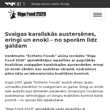
Baltijas vadošo izstāžu rīkotājs
Toggle n
Svaigas karaliskās austersēnes,
eringi un enoki – no sporām līdz
galdam
Uzņēmums “Esthetic Foods” aicina izstādes “Riga
Food 2025” apmeklētājus iepazīties ar augstākās
kvalitātes svaigajām karaliskajām austersēnēm, eringi
un enoki sēnēm, kas audzētas Ukrainā, nodrošinot
pilnu ciklu un laboratorisku kvalitātes kontroli.
Kopš 2013. gada "Esthetic Foods" audzē sēnes, īpašu
uzmanību pievēršot to svaigumam un garšai. Eringi un enoki
tiek audzēti bez ķīmiskām piedevām, izmantojot modernas
audzēšanas tehnoloģijas un stingru kvalitātes kontroli katrā
posmā – no sporas līdz iepakošanai.
"Riga Food 2025" apmeklētāji varēs iepazīties ar