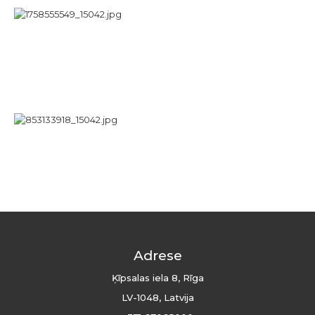
Adrese
Ķīpsalas iela 8, Rīga
LV-1048, Latvija