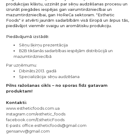
produkcijas klāstu, uzzināt par sēņu audzēšanas procesu un
izrunāt piegādes iespējas gan vairumtirdzniecībai un
mazumtirdzniecībai, gan HoReCa sektoram. "Esthetic
Foods" ir atvērti jaunām sadarbībām visā Eiropā un ārpus tās,
piedāvājot vienmēr svaigu un aromātisku produkciju.
Piedāvājumā izstādē:
Sēņu šķirņu prezentācija
B2B tikšanās sadarbības iespējām distribūcijā un
mazumtirdzniecībā
Par uzņēmumu:
Dibināts 2013. gadā
Specializācija: sēņu audzēšana
Pilns ražošanas cikls – no sporas līdz gatavam
produktam!
Kontakti:
www.estheticfoods.com.ua
instagram.com/esthetic_foods
facebook.com/EstheticFoods
E-pasts:
office.estheticfoods@gmail.com
gensanvv@gmail.com