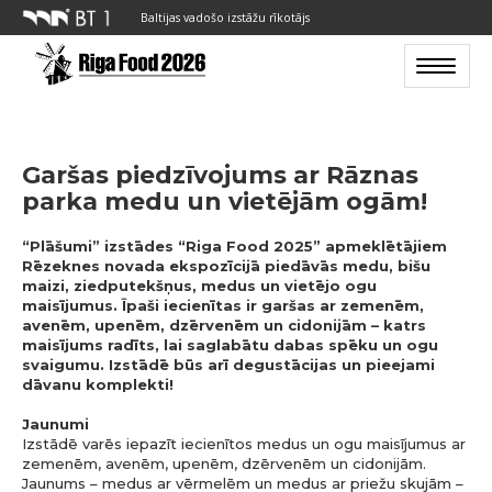
Baltijas vadošo izstāžu rīkotājs
Toggle n
Garšas piedzīvojums ar Rāznas
parka medu un vietējām ogām!
“Plāšumi” izstādes “Riga Food 2025” apmeklētājiem
Rēzeknes novada ekspozīcijā piedāvās medu, bišu
maizi, ziedputekšņus, medus un vietējo ogu
maisījumus. Īpaši iecienītas ir garšas ar zemenēm,
avenēm, upenēm, dzērvenēm un cidonijām – katrs
maisījums radīts, lai saglabātu dabas spēku un ogu
svaigumu. Izstādē būs arī degustācijas un pieejami
dāvanu komplekti!
Jaunumi
Izstādē varēs iepazīt iecienītos medus un ogu maisījumus ar
zemenēm, avenēm, upenēm, dzērvenēm un cidonijām.
Jaunums – medus ar vērmelēm un medus ar priežu skujām –