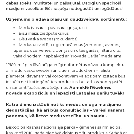
dabas spēks imunitātei un pašsajūtai. Dabīgi un spēcinoši
maisījumi veselībai. Būs iespēja nodegustēt un iegādāties!
Uzņēmums piedāvā plašu un daudzveidīgu sortimentu:
Medu (vasaras, pavasara, griķu, u.c.);
Bišu maizi, ziedputekšņus;
Bišu vaska sveces (roku darbs);
Medus un vietējo ogu maisījumus (zemenes, avenes,
upenes, dzērvenes, cidonijas un citas garšas). Starp citu,
vairāki no tiem ir apbalvoti ar “Novada Garša” medaļām!
“Plāšumi” piedāvā arī gaumīgi noformētus dāvanu komplektus
ar medu, vaska svecēm un citiem produktiem – lieliski
piemēroti dāvanām vai korporatīvām vajadzībām! Izstādē būs
iespēja ne tikai iegādāties produktus, bet arī tos nodegustēt
un saņemt īpašus piedāvājumus.
Apmeklē Rēzeknes
novada ekspozīciju un iepazīsti Latgales garšu tuvāk!
Katru dienu izstādē notiks medus un ogu maisījumu
degustācijas, kā arī būs konsultācijas – varēsi saņemt
padomus, kā lietot medu veselībai un baudai.
Biškopība Rāznas nacionālajā parkā – ģimenes saimniecība,
kas kopš 2010. gada piedāvā dabīgus bišu produktus. Strādā ar