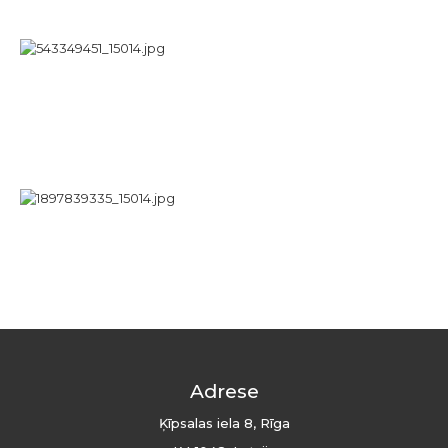
Adrese
Ķīpsalas iela 8, Rīga