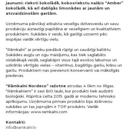
jaunumi: rieksti šokolādē, kokosriekstu našķis “Amber”
šokolādē, kā arī dabīgās limonādes ar jaunām un
atsvaidzinošām garšām.
Uzņēmuma pārstāvji atbalsta veselīgu dzīvesveidu un savu
produkciju aizrautīgi papildina ar veselīgiem un kvalitatīviem
produktiem. Sukādes ir veids, kā garšīgi uzņemt pēc
iespējas vairāk vērtīgu vielu.
“Rāmkalni” ar prieku piedāvā rūpīgi un saudzīgi kaltētu
Sukādes augļu un ogu maisījumu, kas tiek saglabāts
vislabākajā veidā, saglabājot visus tajā esošos labumus un
uzkrātās vērtīgās vielas – vitamīnus, bagātīgu garšu, krāsu un
garšu. Produktiem nav pievienoti konservanti vai mākslīgās
piedevas.
“Rāmkalni Nordeco” ražotne
atrodas 4 0km no Rīgas.
“Rāmkalniem” ir savi BIO lauki, kur produkti tiek audzēti
bioloģiski. Rūpnīca celta 2015. gadā ar modernu tehnisko
aprīkojumu. Uzņēmuma pirmais produkts bija dzērveņu
sukādes un tas joprojām ir TOP produkts. Vairāk
informācijas: www.ramkalni.com
Kontakti:
info@ramkalni.lv