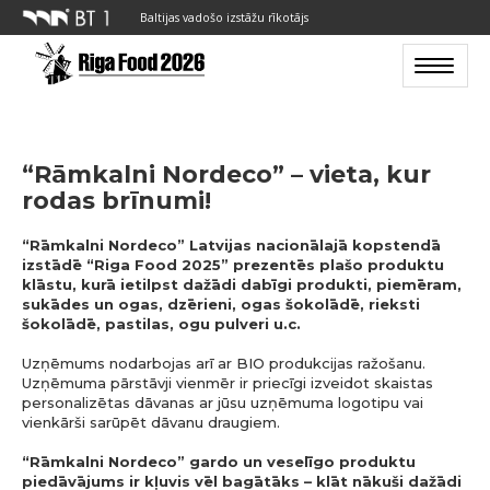
Baltijas vadošo izstāžu rīkotājs
Toggle n
“Rāmkalni Nordeco” – vieta, kur
rodas brīnumi!
“Rāmkalni Nordeco” Latvijas nacionālajā kopstendā
izstādē “Riga Food 2025” prezentēs plašo produktu
klāstu, kurā ietilpst dažādi dabīgi produkti, piemēram,
sukādes un ogas, dzērieni, ogas šokolādē, rieksti
šokolādē, pastilas, ogu pulveri u.c.
Uzņēmums nodarbojas arī ar BIO produkcijas ražošanu.
Uzņēmuma pārstāvji vienmēr ir priecīgi izveidot skaistas
personalizētas dāvanas ar jūsu uzņēmuma logotipu vai
vienkārši sarūpēt dāvanu draugiem.
“Rāmkalni Nordeco” gardo un veselīgo produktu
piedāvājums ir kļuvis vēl bagātāks – klāt nākuši dažādi