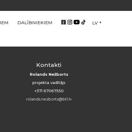
IEM
DALĪBNIEKIEM
LV
Kontakti
Rolands Nežborts
projekta vadītājs
+371 67067550
rolands.nezborts@bt1.lv