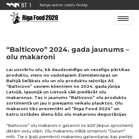
Baltijas vadošo izstāžu rīkotājs
Toggle n
“Balticovo” 2024. gada jaunums –
olu makaroni
Lai uzsvērtu olu, kā daudzveidīgu un veselīgu pārtikas
produktu, viens no vadošajiem Ziemeļeiropas un
Baltijā lielākais olu un olu produktu ražotājs AS
“Balticovo” saviem klientiem no 2024. gada jūnija
Latvijā, Igaunijā un Lietuvā sāk piedāvāt olu
makaronus. Tas ir jaunums “Balticovo” olu produktu
sortimentā un jau ir pieejams veikalu plauktos. Olu
makaroni tiks prezentēti arī “Riga Food 2024” un
katru izstādes dienu būs olu makaronu degustācijas
“Balticovo” olu makaroni ir gatavoti no kūtī (ārpus sprostiem)
dētām vistu olām. Olu makaronu mīklā izmantoti “Durum”
milti. Tie ir īpaši piemēroti makaronu gatavošanai, kas piešķir