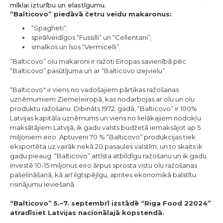
mīklai izturību un elastīgumu.
“Balticovo” piedāvā četru veidu makaronus:
“Spagheti”;
spirālveidīgos “Fussilli” un “Cellentani”;
smalkos un īsos “Vermicelli”.
“Balticovo” olu makaroni ir ražoti Eiropas savienībā pēc
“Balticovo” pasūtījuma un ar “Balticovo izejvielu”.
“Balticovo" ir viens no vadošajiem pārtikas ražošanas
uzņēmumiem Ziemeļeiropā, kas nodarbojas ar olu un olu
produktu ražošanu. Dibināts 1972. gadā, “Balticovo” ir 100%
Latvijas kapitāla uzņēmums un viens no lielākajiem nodokļu
maksātājiem Latvijā, ik gadu valsts budžetā iemaksājot ap 5
miljoniem eiro. Aptuveni 70 % “Balticovo” produkcijas tiek
eksportēta uz vairāk nekā 20 pasaules valstīm, un to skaits ik
gadu pieaug. “Balticovo” attīsta atbildīgu ražošanu un ik gadu
investē 10-15 miljonus eiro ārpus sprosta vistu olu ražošanas
palielināšanā, kā arī ilgtspējīgu, aprites ekonomikā balstītu
risinājumu ieviešanā.
“Balticovo” 5.–7. septembrī izstādē “Riga Food 22024”
atradīsiet Latvijas nacionālajā kopstendā.