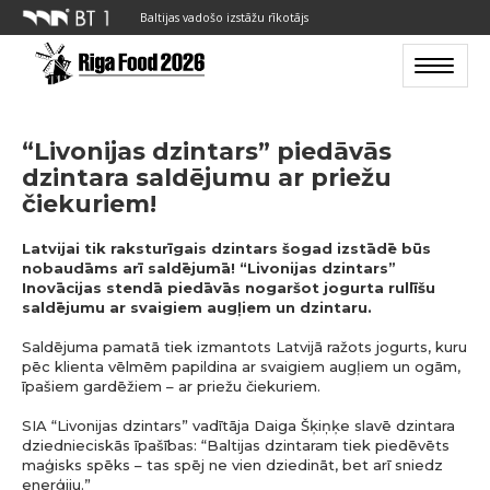
Baltijas vadošo izstāžu rīkotājs
Toggle n
“Livonijas dzintars” piedāvās
dzintara saldējumu ar priežu
čiekuriem!
Latvijai tik raksturīgais dzintars šogad izstādē būs
nobaudāms arī saldējumā! “Livonijas dzintars”
Inovācijas stendā piedāvās nogaršot jogurta rullīšu
saldējumu ar svaigiem augļiem un dzintaru.
Saldējuma pamatā tiek izmantots Latvijā ražots jogurts, kuru
pēc klienta vēlmēm papildina ar svaigiem augļiem un ogām,
īpašiem gardēžiem – ar priežu čiekuriem.
SIA “Livonijas dzintars” vadītāja Daiga Šķiņķe slavē dzintara
dziednieciskās īpašības: “Baltijas dzintaram tiek piedēvēts
maģisks spēks – tas spēj ne vien dziedināt, bet arī sniedz
enerģiju.”