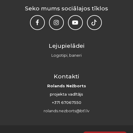
Seko mums sociālajos tīklos
Lejupielādei
Logotipi, baneri
Kontakti
Rolands Nežborts
projekta vadītājs
+371 67067550
rolands.nezborts@bt1.lv