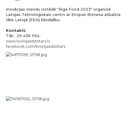
Inovācijas stendu izstādē "Riga Food 2023" organizē
Latvijas Tehnoloģiskais centrs ar Eiropas Biznesa atbalsta
tīkls Latvijā (EEN) līdzdalību.
Kontakti:
Tālr.: 29 436 594
www.livonijasdzintars.lv
facebook.com/livonijasdzintars