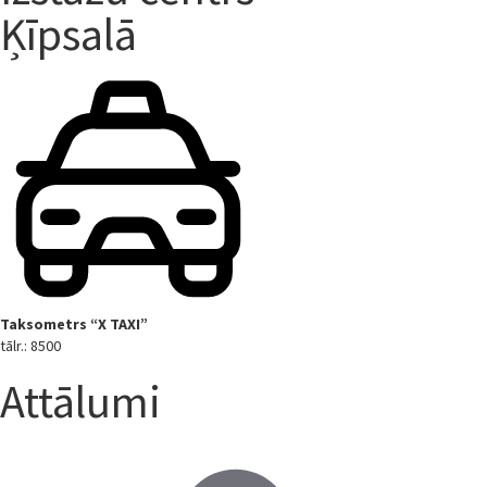
Ķīpsalā
Taksometrs “X TAXI”
tālr.: 8500
Attālumi