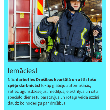
Iemācies!
Nāc
darboties Drošības kvartālā un attīstošo
spēļu darbnīcās!
Iekāp glābēju automašīnās,
satiec ugunsdzēsējus, mediķus, elektriķus un citu
speciālo dienestu pārstāvjus un rotaļu veidā uzzini
daudz ko noderīgu par drošību!