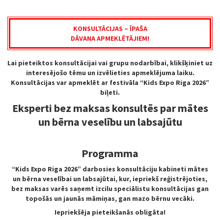
KONSULTĀCIJAS – ĪPAŠA
DĀVANA APMEKLĒTĀJIEM!
Lai pieteiktos konsultācijai vai grupu nodarbībai, klikšķiniet uz
interesējošo tēmu un izvēlieties apmeklējuma laiku.
Konsultācijas var apmeklēt ar festivāla “Kids Expo Riga 2026”
biļeti.
Eksperti bez maksas konsultēs par mātes
un bērna veselību un labsajūtu
Programma
“Kids Expo Riga 2026” darbosies konsultāciju kabineti mātes
un bērna veselībai un labsajūtai, kur, iepriekš reģistrējoties,
bez maksas varēs saņemt izcilu speciālistu konsultācijas gan
topošās un jaunās māmiņas, gan mazo bērnu vecāki.
Iepriekšēja pieteikšanās obligāta!