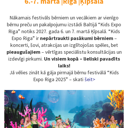
6.-7. martā
Rīgā
Ķīpsalā
Nākamais festivāls bērniem un vecākiem ar vienīgo
bērnu preču un pakalpojumu izstādi Baltijā “Kids Expo
Riga” notiks 2027. gada 6. un 7. martā Ķīpsalā. “Kids
Expo Riga” ir
nepārtraukti pasākumi bērniem
–
koncerti, šovi, atrakcijas un izglītojošas spēles, bet
pieaugušajiem
– vērtīgas speciālistu konsultācijas un
izdevīgi pirkumi.
Un visiem kopā – lieliski pavadīts
laiks!
Jā vēlies zināt kā gāja pirmajā bērnu festivālā “Kids
Expo Riga 2025” – skati
šeit>