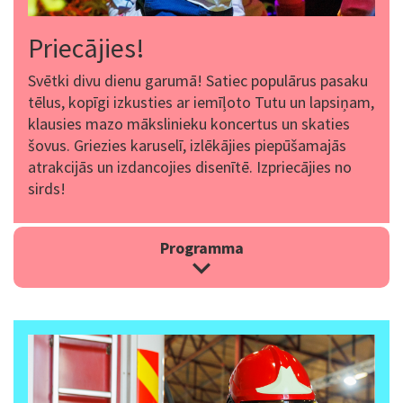
Priecājies!
Svētki divu dienu garumā! Satiec populārus pasaku
tēlus, kopīgi izkusties ar iemīļoto Tutu un lapsiņam,
klausies mazo mākslinieku koncertus un skaties
šovus. Griezies karuselī, izlēkājies piepūšamajās
atrakcijās un izdancojies disenītē. Izpriecājies no
sirds!
Programma