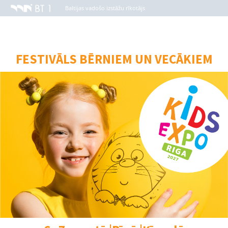
Baltijas vadošo izstāžu rīkotājs
FESTIVĀLS BĒRNIEM UN VECĀKIEM