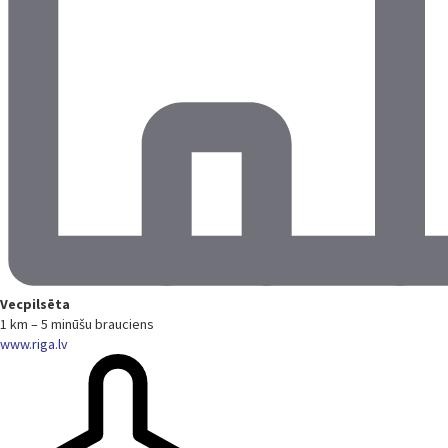
Vecpilsēta
1 km – 5 minūšu brauciens
www.riga.lv