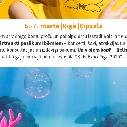
6.-7. martā
Rīgā
Ķīpsalā
 ar vienīgo bērnu preču un pakalpojumu izstādi Baltijā “Kid
ārtraukti pasākumi bērniem
– koncerti, šovi, atrakcijas un
stu konsultācijas un izdevīgi pirkumi.
Un visiem kopā – lieli
zināt kā gāja pirmajā bērnu festivālā “Kids Expo Riga 2025” –