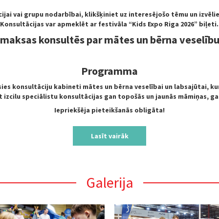
ijai vai grupu nodarbībai, klikšķiniet uz interesējošo tēmu un izvēl
Konsultācijas var apmeklēt ar festivāla “Kids Expo Riga 2026” biļeti.
 maksas konsultēs par mātes un bērna veselību
Programma
es konsultāciju kabineti mātes un bērna veselībai un labsajūtai, kur
izcilu speciālistu konsultācijas gan topošās un jaunās māmiņas, g
Iepriekšēja pieteikšanās obligāta!
Lasīt vairāk
Galerija