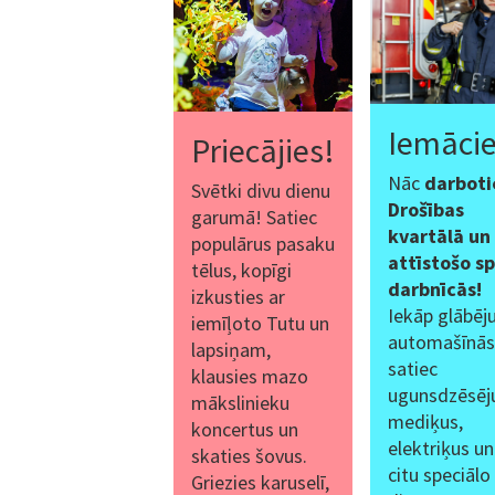
Iemācie
Priecājies!
Nāc
darboti
Svētki divu dienu
Drošības
garumā! Satiec
kvartālā un
populārus pasaku
attīstošo s
tēlus, kopīgi
darbnīcās!
izkusties ar
Iekāp glābēj
iemīļoto Tutu un
automašīnās
lapsiņam,
satiec
klausies mazo
ugunsdzēsēj
mākslinieku
mediķus,
koncertus un
elektriķus un
skaties šovus.
citu speciālo
Griezies karuselī,