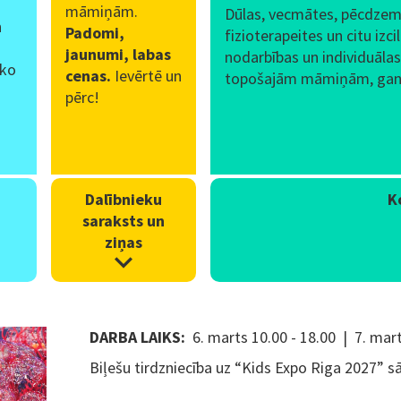
māmiņām.
Dūlas, vecmātes, pēcdzem
n
Padomi,
fizioterapeites un citu izc
jaunumi, labas
nodarbības un individuāla
 ko
cenas.
Ievērtē un
topošajām māmiņām, gan 
pērc!
Dalībnieku
K
saraksts un
ziņas
DARBA LAIKS:
6. marts 10.00 - 18.00
7. mart
Biļešu tirdzniecība uz “Kids Expo Riga 2027” s