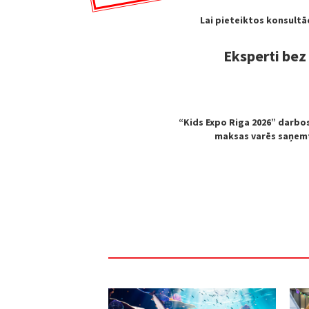
Lai pieteiktos konsultāc
Eksperti bez
“Kids Expo Riga 2026” darbosi
maksas varēs saņemt 