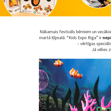
Nākamais festivāls bērniem un vecākiem
martā Ķīpsalā. “Kids Expo Riga” ir
nep
– vērtīgas speciāli
Jā vēlies 