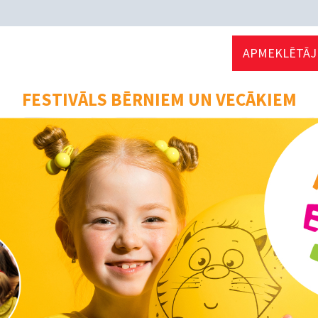
APMEKLĒTĀJ
FESTIVĀLS BĒRNIEM UN VECĀKIEM