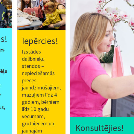
s!
Iepērcies!
es
Izstādes
dalībnieku
stendos –
pēļu
nepieciešamās
preces
u
jaundzimušajiem,
,
mazuļiem līdz 4
gadiem, bērniem
us,
līdz 10 gadu
vecumam,
grūtniecēm un
Konsultējies!
jaunajām