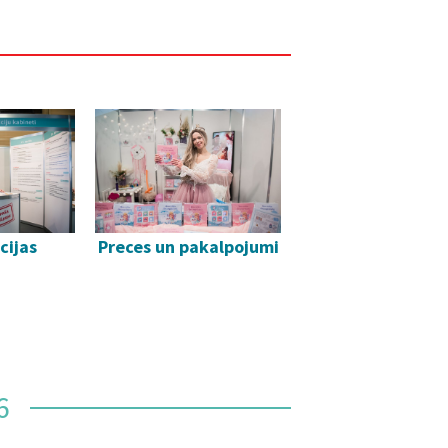
cijas
Preces un pakalpojumi
6