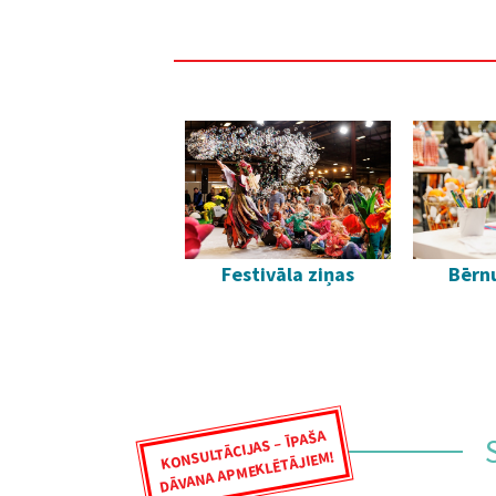
Festivāla ziņas
Bērnu
KONSULTĀCIJAS – ĪPAŠA
DĀVANA APMEKLĒTĀJIEM!