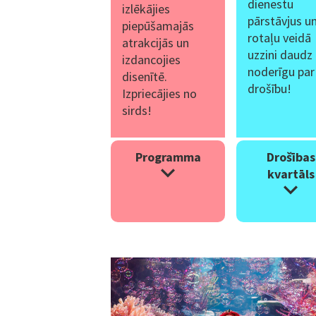
dienestu
izlēkājies
pārstāvjus u
piepūšamajās
rotaļu veidā
atrakcijās un
uzzini daudz
izdancojies
noderīgu par
disenītē.
drošību!
Izpriecājies no
sirds!
Programma
Drošības
kvartāls