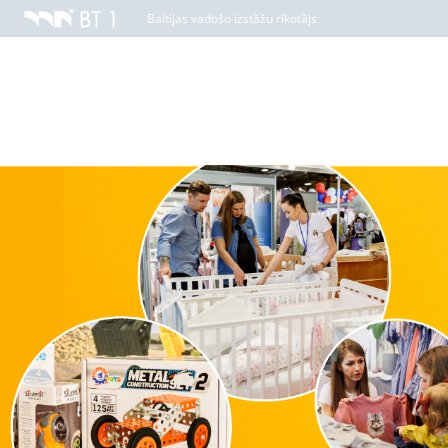
Baltijas vadošo izstāžu rīkotājs