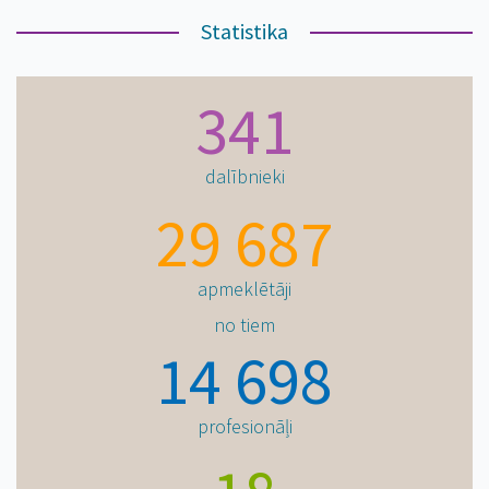
Statistika
341
dalībnieki
29 687
apmeklētāji
no tiem
14 698
profesionāļi