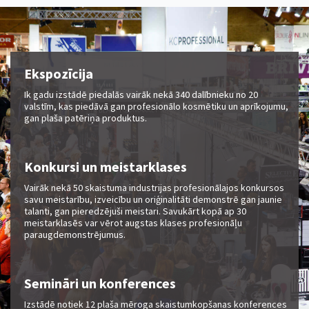
Ekspozīcija
Ik gadu izstādē piedalās vairāk nekā 340 dalībnieku no 20
valstīm, kas piedāvā gan profesionālo kosmētiku un aprīkojumu,
gan plaša patēriņa produktus.
Konkursi un meistarklases
Vairāk nekā 50 skaistuma industrijas profesionālajos konkursos
savu meistarību, izveicību un oriģinalitāti demonstrē gan jaunie
talanti, gan pieredzējuši meistari. Savukārt kopā ap 30
meistarklasēs var vērot augstas klases profesionāļu
paraugdemonstrējumus.
Semināri un konferences
Izstādē notiek 12 plaša mēroga skaistumkopšanas konferences