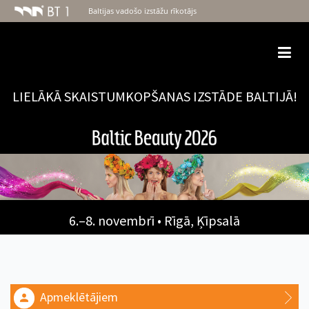
Baltijas vadošo izstāžu rīkotājs
Togg
navi
LIELĀKĀ SKAISTUMKOPŠANAS IZSTĀDE BALTIJĀ!
6.–8. novembrī • Rīgā, Ķīpsalā
Apmeklētājiem