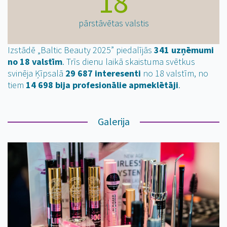
18
pārstāvētas valstis
Izstādē „Baltic Beauty 2025” piedalījās
341 uzņēmumi
no 18 valstīm
. Trīs dienu laikā skaistuma svētkus
svinēja Ķīpsalā
29 687 interesenti
no 18 valstīm, no
tiem
14 698 bija profesionālie apmeklētāji
.
Galerija