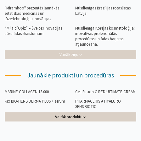
"Miramhoo" prezentēs jaunākās
Mūsdienīgas Brazīlijas rotaslietas
estētiskās medicīnas un
Latvijā
lāzertehnoloģiju inovācijas
“Mila d’Opiz” – Šveices inovācijas
Mūsdienīga Korejas kosmetoloģija:
Jūsu ādas skaistumam
inovatīvas profesionālās
procedūras un ādas barjeras
atjaunošana.
Vairāk ziņu
Jaunākie produkti un procedūras
MARINE COLLAGEN 13.000
Cell Fusion C RED ULTIMATE CREAM
Krx BIO-HERB DERMA PLUS + serum
PHARMACERIS A HYALURO
SENSIBIOTIC
Vairāk produktu