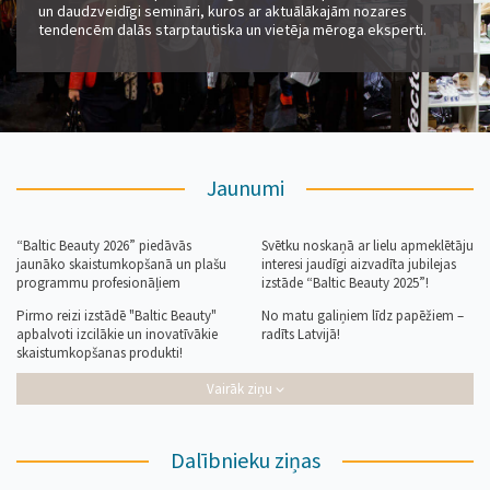
un daudzveidīgi semināri, kuros ar aktuālākajām nozares
tendencēm dalās starptautiska un vietēja mēroga eksperti.
Jaunumi
“Baltic Beauty 2026” piedāvās
Svētku noskaņā ar lielu apmeklētāju
jaunāko skaistumkopšanā un plašu
interesi jaudīgi aizvadīta jubilejas
programmu profesionāļiem
izstāde “Baltic Beauty 2025”!
Pirmo reizi izstādē "Baltic Beauty"
No matu galiņiem līdz papēžiem –
apbalvoti izcilākie un inovatīvākie
radīts Latvijā!
skaistumkopšanas produkti!
Vairāk ziņu
Dalībnieku ziņas