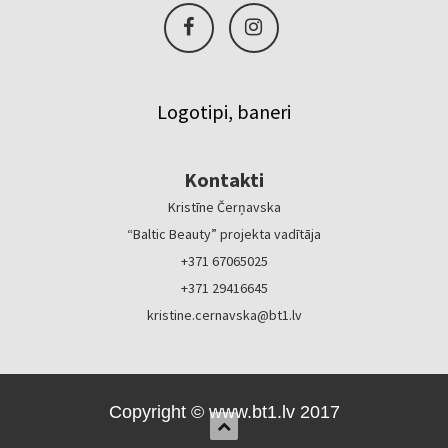
Logotipi, baneri
Kontakti
Kristīne Čerņavska
“Baltic Beauty” projekta vadītāja
+371 67065025
+371 29416645
kristine.cernavska@bt1.lv
Copyright © www.bt1.lv 2017