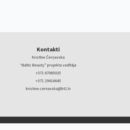
Kontakti
Kristīne Čerņavska
“Baltic Beauty” projekta vadītāja
+371 67065025
+371 29416645
kristine.cernavska@bt1.lv