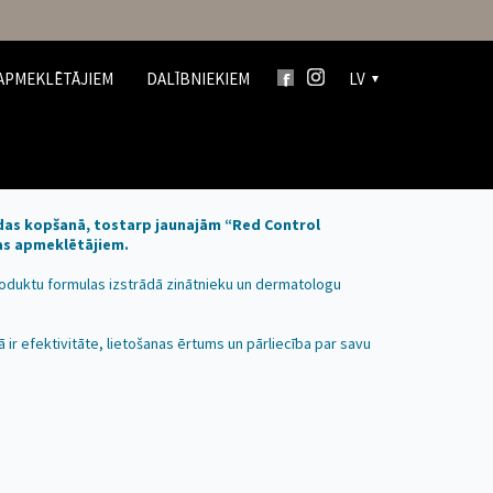
APMEKLĒTĀJIEM
DALĪBNIEKIEM
LV
ādas kopšanā, tostarp jaunajām “Red Control
nas apmeklētājiem.
roduktu formulas izstrādā zinātnieku un dermatologu
ir efektivitāte, lietošanas ērtums un pārliecība par savu