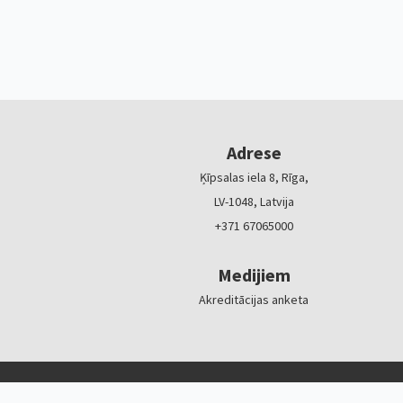
Adrese
Ķīpsalas iela 8, Rīga,
LV-1048, Latvija
+371 67065000
Medijiem
Akreditācijas anketa