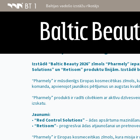
Baltijas vadošo izstāžu rīkotājs
“Pharmely” – mūsdienīga kosmece
Izstādē “Baltic Beauty 2026” zīmols “Pharmely” iep
Solutions” un “Retisom” produktu līnijām. Izstādē 
“Pharmely” ir mūsdienīgs Eiropas kosmecētikas zīmols, ka
komanda, apvienojot jaunākos pētījumus un augstas kvalit
“Pharmely” produkti ir radīti cilvēkiem ar aktīvu dzīvesve
izskatu.
Jaunumi:
•
“Red Control Solutions”
– ādas apsārtuma mazināšana
•
“Retisom”
– progresīvai ādas atjaunošanai un pretnove
“Pharmely” ir Eiropas kosmeceitikas zīmols, kura misija ir