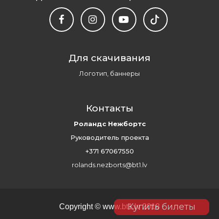
Для скачивания
Логотип, баннеры
Контакты
Роландс Нежбортс
Руководитель проекта
+371 67067550
rolands.nezborts@bt1.lv
Купить билеты
Copyright ©
www.bt1.lv
2018