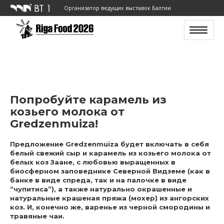
Организатор ведущих выставок Балтии
Toggle n
Попробуйте карамель из
козьего молока от
Gredzenmuiza!
Предложение Gredzenmuiza будет включать в себя
белый свежий сыр и карамель из козьего молока от
белых коз Заaнe, с любовью выращенных в
биосферном заповеднике Северной Видземе (как в
банке в виде спреда, так и на палочке в виде
“чупитиса”), а также натурально окрашенные и
натуральные крашеная пряжа (мохер) из ангорских
коз. И, конечно же, варенье из черной смородины и
травяные чаи.