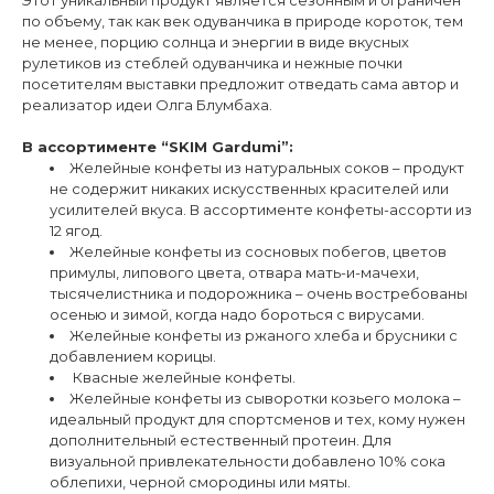
Этот уникальный продукт является сезонным и ограничен
по объему, так как век одуванчика в природе короток, тем
не менее, порцию солнца и энергии в виде вкусных
рулетиков из стеблей одуванчика и нежные почки
посетителям выставки предложит отведать сама автор и
реализатор идеи Олга Блумбаха.
В ассортименте “SKIM Gardumi”:
Желейные конфеты из натуральных соков – продукт
не содержит никаких искусственных красителей или
усилителей вкуса. В ассортименте конфеты-ассорти из
12 ягод.
Желейные конфеты из сосновых побегов, цветов
примулы, липового цвета, отвара мать-и-мачехи,
тысячелистника и подорожника – очень востребованы
осенью и зимой, когда надо бороться с вирусами.
Желейные конфеты из ржаного хлеба и брусники с
добавлением корицы.
Квасные желейные конфеты.
Желейные конфеты из сыворотки козьего молока –
идеальный продукт для спортсменов и тех, кому нужен
дополнительный естественный протеин. Для
визуальной привлекательности добавлено 10% сока
облепихи, черной смородины или мяты.