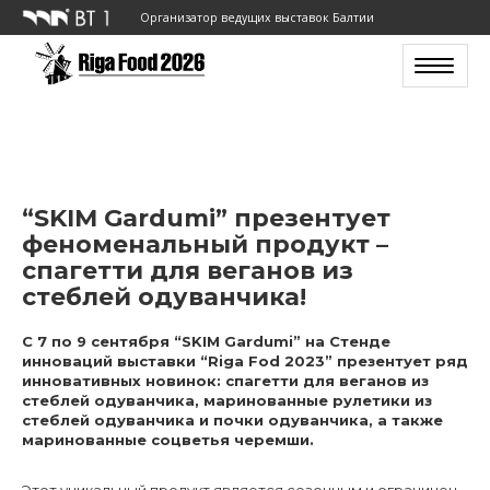
Организатор ведущих выставок Балтии
Toggle n
“SKIM Gardumi” презентует
феноменальный продукт –
спагетти для веганов из
стеблей одуванчика!
С 7 по 9 сентября “SKIM Gardumi” на Стенде
инноваций выставки “Riga Fod 2023” презентует ряд
инновативных новинок: спагетти для веганов из
стеблей одуванчика, маринованные рулетики из
стеблей одуванчика и почки одуванчика, а также
маринованные соцветья черемши.