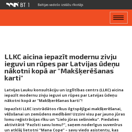
Baltijas vadošo izstāžu rīkotājs
Toggle
navigat
LLKC aicina iepazīt modernu zivju
ieguvi un rūpes par Latvijas ūdeņu
nākotni kopā ar "Makšķerēšanas
karti"
Latvijas Lauku konsultāciju un izglītības centrs (LLKC) aicina
iepazīt modernu zivju ieguvi un rūpes par Latvijas ūdeņu
nākotni kopā ar "Makšķerēšanas karti"!
Iepazīsti LLKC izstrādātos rīkus ilgtspējīgai makšķerēšanai,
vēžošanai un zemūdens medībām! Uzzini visu par jauno jūras
lomu reģistrācijas rīku un "Lielo jūras sešinieku". Piedalies
aktivitātē "Pazīsti savu lomu?", saņem noderīgus suvenīrus
un atklāj lietotni “Mana Cope” – savu viedo asistentu, kas