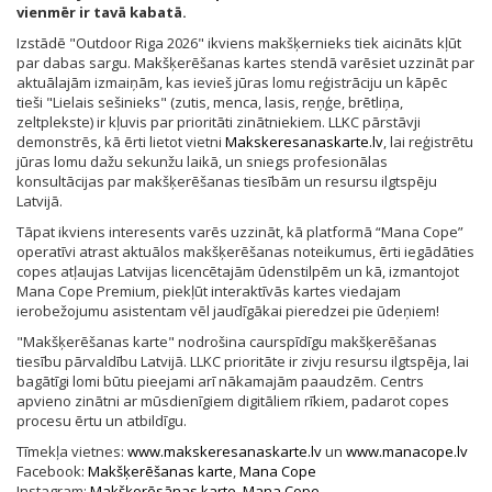
vienmēr ir tavā kabatā.
Izstādē "Outdoor Riga 2026" ikviens makšķernieks tiek aicināts kļūt
par dabas sargu. Makšķerēšanas kartes stendā varēsiet uzzināt par
aktuālajām izmaiņām, kas ievieš jūras lomu reģistrāciju un kāpēc
tieši "Lielais sešinieks" (zutis, menca, lasis, reņģe, brētliņa,
zeltplekste) ir kļuvis par prioritāti zinātniekiem. LLKC pārstāvji
demonstrēs, kā ērti lietot vietni
Makskeresanaskarte.lv
, lai reģistrētu
jūras lomu dažu sekunžu laikā, un sniegs profesionālas
konsultācijas par makšķerēšanas tiesībām un resursu ilgtspēju
Latvijā.
Tāpat ikviens interesents varēs uzzināt, kā platformā “Mana Cope”
operatīvi atrast aktuālos makšķerēšanas noteikumus, ērti iegādāties
copes atļaujas Latvijas licencētajām ūdenstilpēm un kā, izmantojot
Mana Cope Premium, piekļūt interaktīvās kartes viedajam
ierobežojumu asistentam vēl jaudīgākai pieredzei pie ūdeņiem!
"Makšķerēšanas karte" nodrošina caurspīdīgu makšķerēšanas
tiesību pārvaldību Latvijā. LLKC prioritāte ir zivju resursu ilgtspēja, lai
bagātīgi lomi būtu pieejami arī nākamajām paaudzēm. Centrs
apvieno zinātni ar mūsdienīgiem digitāliem rīkiem, padarot copes
procesu ērtu un atbildīgu.
Tīmekļa vietnes:
www.makskeresanaskarte.lv
un
www.manacope.lv
Facebook:
Makšķerēšanas karte
,
Mana Cope
Instagram:
Makšķerēsānas karte
,
Mana Cope