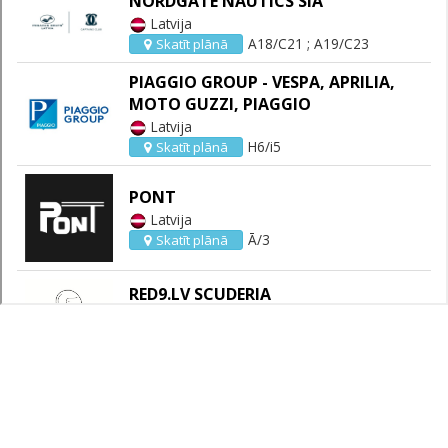
Adrese
Ķīpsalas iela 8, Rīga
LV-1048, Latvija