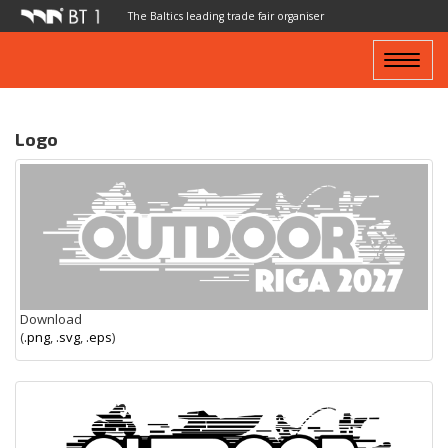
The Baltics leading trade fair organiser
Toggle
navigat
Logo
Download
(
.png
,
.svg
,
.eps
)