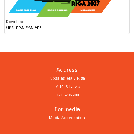
Download
(
.jpg
,
.png
,
.svg
,
.eps
)
Address
Ķīpsalas iela 8, Rīga
LV-1048, Latvia
+371 67065000
For media
Media Accreditation