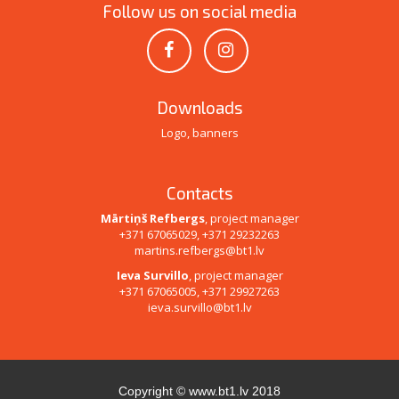
Follow us on social media
Downloads
Logo, banners
Contacts
Mārtiņš Refbergs
, project manager
+371 67065029, +371 29232263
martins.refbergs@bt1.lv
Ieva Survillo
, project manager
+371 67065005, +371 29927263
ieva.survillo@bt1.lv
Copyright ©
www.bt1.lv
2018