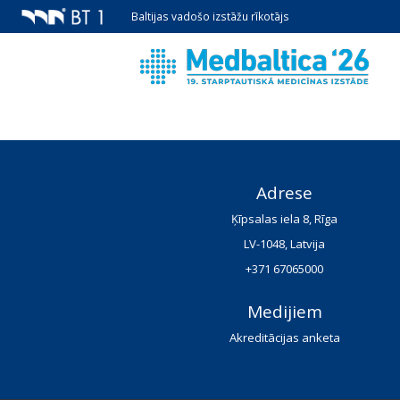
Baltijas vadošo izstāžu rīkotājs
Adrese
Ķīpsalas iela 8, Rīga
LV-1048, Latvija
+371 67065000
Medijiem
Akreditācijas anketa