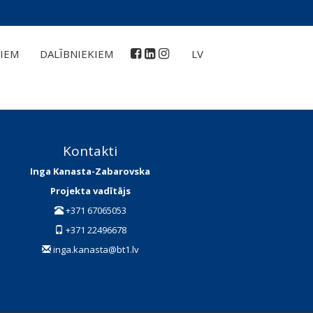
IEM
DALĪBNIEKIEM
LV
Kontakti
Inga Kanasta-Zabarovska
Projekta vadītājs
+371 67065053
+371 22496678
inga.kanasta@bt1.lv