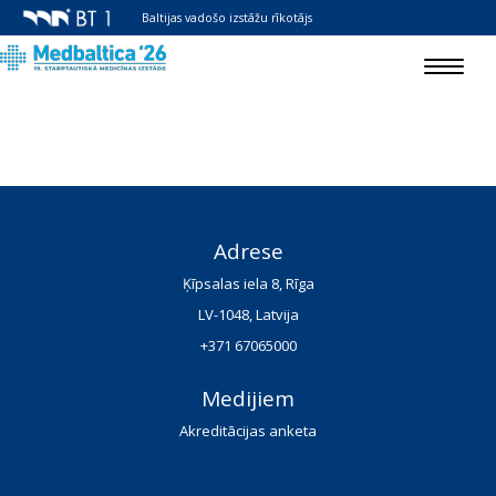
Baltijas vadošo izstāžu rīkotājs
Toggle
navigat
Adrese
Ķīpsalas iela 8, Rīga
LV-1048, Latvija
+371 67065000
Medijiem
Akreditācijas anketa