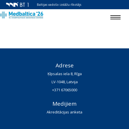
Baltijas vadošo izstāžu rīkotājs
Toggle
navigat
Adrese
Ķīpsalas iela 8, Rīga
LV-1048, Latvija
+371 67065000
Medijiem
Akreditācijas anketa