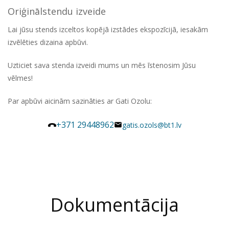
Oriģinālstendu izveide
Lai jūsu stends izceltos kopējā izstādes ekspozīcijā, iesakām
izvēlēties dizaina apbūvi.
Uzticiet sava stenda izveidi mums un mēs īstenosim Jūsu
vēlmes!
Par apbūvi aicinām sazināties ar Gati Ozolu:
+371 29448962
gatis.ozols@bt1.lv
Dokumentācija