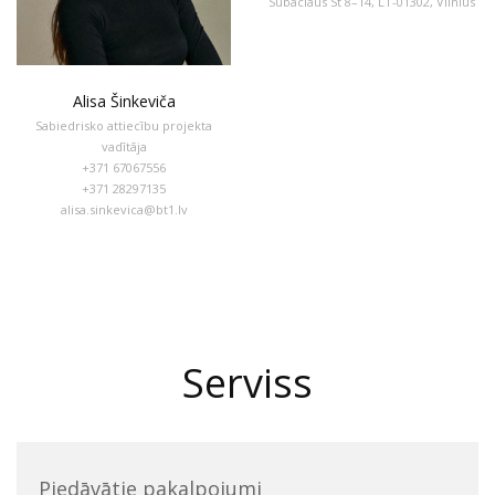
Subaciaus St 8–14, LT-01302, Vilnius
Alisa Šinkeviča
Sabiedrisko attiecību projekta
vadītāja
+371 67067556
+371 28297135
alisa.sinkevica@bt1.lv
Serviss
Piedāvātie pakalpojumi