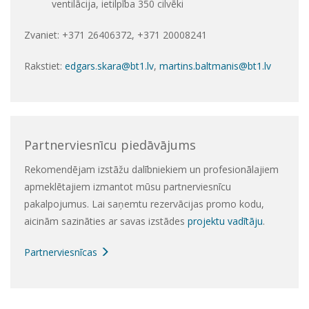
ventilācija, ietilpība 350 cilvēki
Zvaniet: +371 26406372, +371 20008241
Rakstiet:
edgars.skara@bt1.lv
,
martins.baltmanis@bt1.lv
Partnerviesnīcu piedāvājums
Rekomendējam izstāžu dalībniekiem un profesionālajiem
apmeklētajiem izmantot mūsu partnerviesnīcu
pakalpojumus. Lai saņemtu rezervācijas promo kodu,
aicinām sazināties ar savas izstādes
projektu vadītāju
.
Partnerviesnīcas