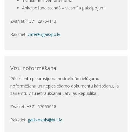
Trauku un inventāra noma.
Apkalpošana stendā – viesmīļa pakalpojumi.
Zvaniet: +371 29764113
Rakstiet:
cafe@rigaexpo.lv
Vīzu noformēšana
Pēc klientu pieprasījuma nodrošinām ielūgumu
noformēšanu un nepieciešamo dokumentu kārtošanu, lai
saņemtu vīzu iebraukšanai Latvijas Republikā.
Zvaniet: +371 67065018
Rakstiet:
gatis.ozols@bt1.lv