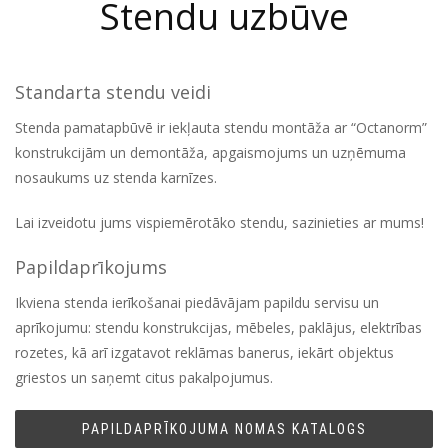
Stendu uzbūve
Standarta stendu veidi
Stenda pamatapbūvē ir iekļauta stendu montāža ar “Octanorm”
konstrukcijām un demontāža, apgaismojums un uzņēmuma
nosaukums uz stenda karnīzes.
Lai izveidotu jums vispiemērotāko stendu, sazinieties ar mums!
Papildaprīkojums
Ikviena stenda ierīkošanai piedāvājam papildu servisu un
aprīkojumu: stendu konstrukcijas, mēbeles, paklājus, elektrības
rozetes, kā arī izgatavot reklāmas banerus, iekārt objektus
griestos un saņemt citus pakalpojumus.
PAPILDAPRĪKOJUMA NOMAS KATALOGS