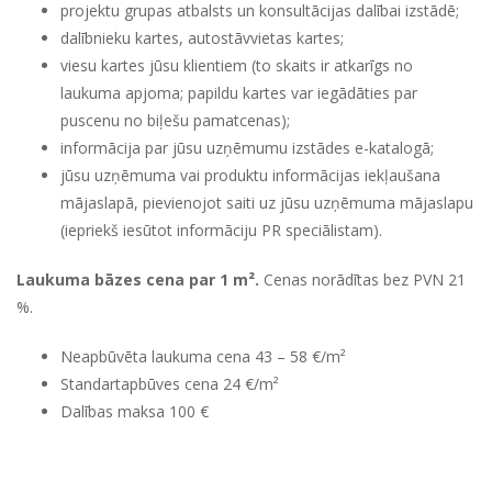
projektu grupas atbalsts un konsultācijas dalībai izstādē;
dalībnieku kartes, autostāvvietas kartes;
viesu kartes jūsu klientiem (to skaits ir atkarīgs no
laukuma apjoma; papildu kartes var iegādāties par
puscenu no biļešu pamatcenas);
informācija par jūsu uzņēmumu izstādes e-katalogā;
jūsu uzņēmuma vai produktu informācijas iekļaušana
mājaslapā, pievienojot saiti uz jūsu uzņēmuma mājaslapu
(iepriekš iesūtot informāciju PR speciālistam).
Laukuma bāzes cena par 1 m².
Cenas norādītas bez PVN 21
%.
Neapbūvēta laukuma cena
43 – 58
€/m²
Standartapbūves cena
24
€/m²
Dalības maksa
100
€