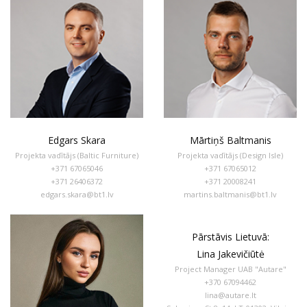
Edgars Skara
Mārtiņš Baltmanis
Projekta vadītājs (Baltic Furniture)
Projekta vadītājs (Design Isle)
+371 67065046
+371 67065012
+371 26406372
+371 20008241
edgars.skara@bt1.lv
martins.baltmanis@bt1.lv
Pārstāvis Lietuvā:
Lina Jakevičiūtė
Project Manager UAB "Autare"
+370 67094462
lina@autare.lt