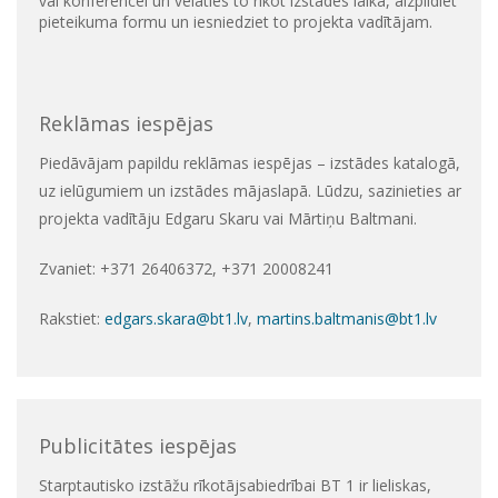
vai konferencei un vēlaties to rīkot izstādes laikā, aizpildiet
pieteikuma formu un iesniedziet to projekta vadītājam.
Reklāmas iespējas
Piedāvājam papildu reklāmas iespējas – izstādes katalogā,
uz ielūgumiem un izstādes mājaslapā. Lūdzu, sazinieties ar
projekta vadītāju Edgaru Skaru vai Mārtiņu Baltmani.
Zvaniet: +371 26406372, +371 20008241
Rakstiet:
edgars.skara@bt1.lv
,
martins.baltmanis@bt1.lv
Publicitātes iespējas
Starptautisko izstāžu rīkotājsabiedrībai BT 1 ir lieliskas,