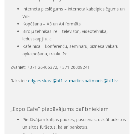
Interneta pieslēgums – interneta kabeļpieslēgums un
WiFi
Kopēšana – A3 un A4 formāts
Biroju tehnikas īre – televizori, videotehnika,
ledusskapji u. c.
Kafejnīca – konferenču, semināru, biznesa vakaru
apkalpošana, trauku īre
Zvaniet: +371 26406372, +371 20008241
Rakstiet:
edgars.skara@bt1.lv
,
martins.baltmanis@bt1.lv
„Expo Cafe” piedāvājums dalībniekiem
Piedāvājam kafijas pauzes, pusdienas, uzklāt aukstos
un siltos furšetus, kā arī banketus.