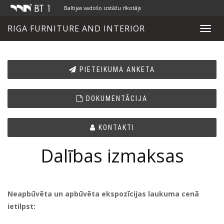
Baltijas vadošo izstāžu rīkotājs
RIGA FURNITURE AND INTERIOR
Toggl
navig
PIETEIKUMA ANKETA
DOKUMENTĀCIJA
KONTAKTI
Dalības izmaksas
Neapbūvēta un apbūvēta ekspozīcijas laukuma cenā
ietilpst: