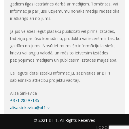
gadiem ilgas iestrādnes darbā ar medijiem. Tomēr tas, vai
informācija par jūsu uzņēmumu nonāks mediju redzeslokā,
ir atkarīgs arī no jums.
Ja jūs vēlaties iegūt plašāku publicitāti vēl pirms izstādes,
tad ziņa par jūsu kompāniju, produktu vai iecerēm ir tas, ko
gaidām no jums. Nosūtiet mums šo informāciju latviešu,
krievu vai angļu valodā, un mēs to ietversim izstādes
paziņojumos medijiem un publicēsim izstādes mājaslapā.
Lai iegūtu detalizētāku informāciju, sazinieties ar BT 1
sabiedrisko attiecību projektu vadītāju:
Alisa Šinkeviča
+371 28297135
alisa.sinkevica@bt1.lv
© 2021
BT 1
, All Rights Reserved
LOGO, BANERI