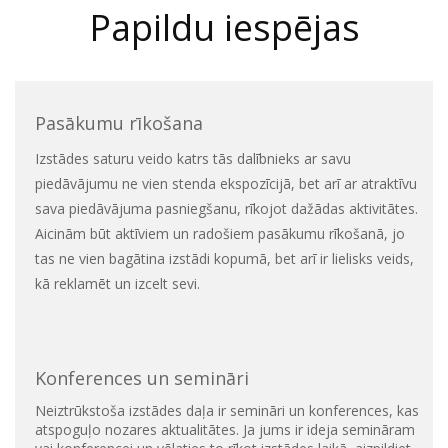
Papildu iespējas
Pasākumu rīkošana
Izstādes saturu veido katrs tās dalībnieks ar savu
piedāvājumu ne vien stenda ekspozīcijā, bet arī ar atraktīvu
sava piedāvājuma pasniegšanu, rīkojot dažādas aktivitātes.
Aicinām būt aktīviem un radošiem pasākumu rīkošanā, jo
tas ne vien bagātina izstādi kopumā, bet arī ir lielisks veids,
kā reklamēt un izcelt sevi.
Konferences un semināri
Neiztrūkstoša izstādes daļa ir semināri un konferences, kas
atspoguļo nozares aktualitātes. Ja jums ir ideja semināram