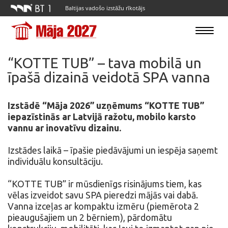
Baltijas vadošo izstāžu rīkotājs
Toggle
navigatio
“KOTTE TUB” – tava mobilā un
īpašā dizainā veidotā SPA vanna
Izstādē “Māja 2026” uzņēmums “KOTTE TUB”
iepazīstinās ar Latvijā ražotu, mobilo karsto
vannu ar inovatīvu dizainu.
Izstādes laikā – īpašie piedāvājumi un iespēja saņemt
individuālu konsultāciju.
“KOTTE TUB” ir mūsdienīgs risinājums tiem, kas
vēlas izveidot savu SPA pieredzi mājās vai dabā.
Vanna izceļas ar kompaktu izmēru (piemērota 2
pieaugušajiem un 2 bērniem), pārdomātu