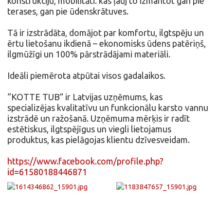
konstrukciju, mobilitāti. kas ļauj to izmantot gan pie
terases, gan pie ūdenskrātuves.
Tā ir izstrādāta, domājot par komfortu, ilgtspēju un
ērtu lietošanu ikdienā – ekonomisks ūdens patēriņš,
ilgmūžīgi un 100% pārstrādājami materiāli.
Ideāli piemērota atpūtai visos gadalaikos.
“KOTTE TUB” ir Latvijas uzņēmums, kas
specializējas kvalitatīvu un funkcionālu karsto vannu
izstrādē un ražošanā. Uzņēmuma mērķis ir radīt
estētiskus, ilgtspējīgus un viegli lietojamus
produktus, kas pielāgojas klientu dzīvesveidam.
https://www.facebook.com/profile.php?
id=61580188446871