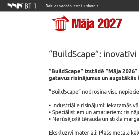
Baltijas vadošo izstāžu rīkotājs
“BuildScape”: inovatīv
“BuildScape” izstādē “Māja 2026” 
gatavus risinājumus un augstākās 
“BuildScape” nodrošina visu nepiecie
• Industriālie risinājumi: iekaramās 
• Speciālistiem un amatieriem: risinā
• Nerūsējošā tērauda un stikla marg
Ekskluzīvi materiāli: Plašs metāla k