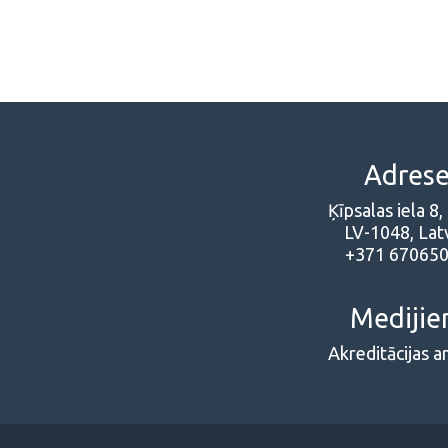
Adres
Ķīpsalas iela 8,
LV-1048, Latv
+371 67065
Mediji
Akreditācijas a