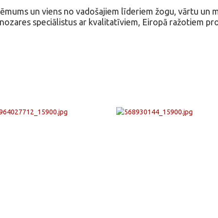
ņēmums un viens no vadošajiem līderiem žogu, vārtu un m
nozares speciālistus ar kvalitatīviem, Eiropā ražotiem p