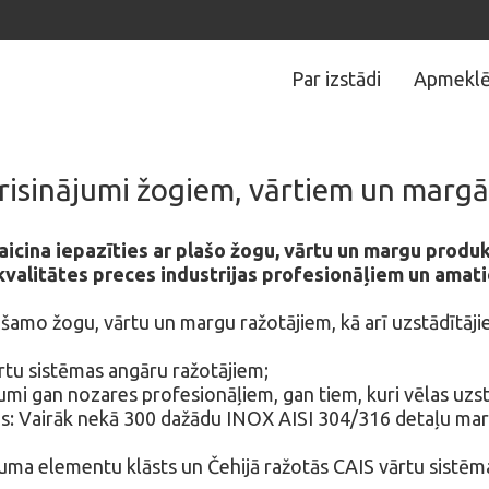
Par izstādi
Apmeklē
i risinājumi žogiem, vārtiem un marg
aicina iepazīties ar plašo žogu, vārtu un margu prod
kvalitātes preces industrijas profesionāļiem un amati
šamo žogu, vārtu un margu ražotājiem, kā arī uzstādītājie
vārtu sistēmas angāru ražotājiem;
jumi gan nozares profesionāļiem, gan tiem, kuri vēlas uzs
as: Vairāk nekā 300 dažādu INOX AISI 304/316 detaļu mar
aluma elementu klāsts un Čehijā ražotās CAIS vārtu sistēm