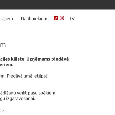
tājiem
Dalībniekiem
LV
ām
ukcijas klāstu. Uzņēmums piedāvā
eriem.
m. Piedāvājumā ietilpst:
tādīšanu veikt pašu spēkiem;
gu izgatavošanai.
as.