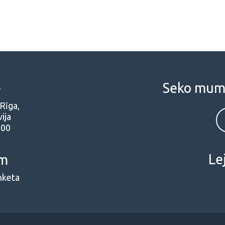
e
Seko mums 
 Rīga,
ija
000
Le
em
nketa