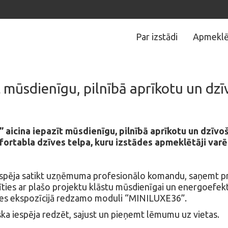
Par izstādi
Apmeklē
t mūsdienīgu, pilnībā aprīkotu un dz
” aicina iepazīt mūsdienīgu, pilnībā aprīkotu un dzī
ortabla dzīves telpa, kuru izstādes apmeklētāji varē
spēja satikt uzņēmuma profesionālo komandu, saņemt pra
zīties ar plašo projektu klāstu mūsdienīgai un energoefek
āties ekspozīcijā redzamo moduli “MINILUXE36”.
iska iespēja redzēt, sajust un pieņemt lēmumu uz vietas.