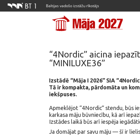
Baltijas vadošo izstāžu rīkotājs
“4Nordic” aicina iepazī
“MINILUXE36”
Izstādē “Māja I 2026” SIA “4Nordic
Tā ir kompakta, pārdomāta un komf
iekšpuses.
Apmeklējot “4Nordic” stendu, būs ie
karkasa māju būvniecību, kā arī iepa
Izstādes laikā būs arī iespēja iegād
Ja domājat par savu māju — šī ir liel