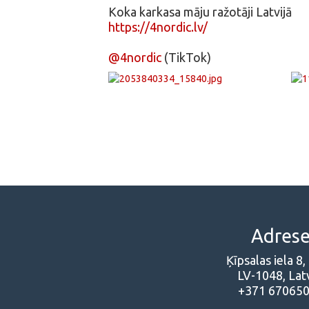
Koka karkasa māju ražotāji Latvijā
https://4nordic.lv/
@4nordic
(TikTok)
Adres
Ķīpsalas iela 8,
LV-1048, Latv
+371 67065