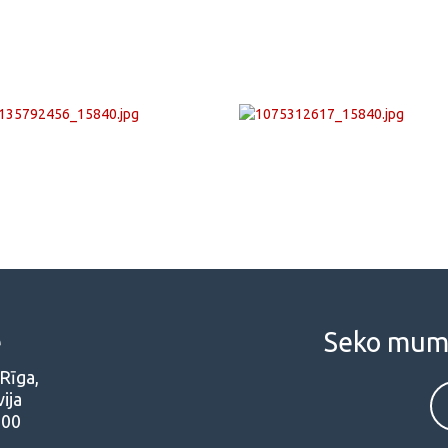
e
Seko mums 
 Rīga,
ija
000