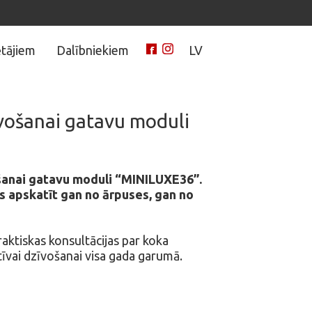
tājiem
Dalībniekiem
LV
īvošanai gatavu moduli
vošanai gatavu moduli “MINILUXE36”.
s apskatīt gan no ārpuses, gan no
ktiskas konsultācijas par koka
tīvai dzīvošanai visa gada garumā.