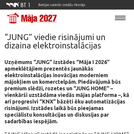
Baltijas vadošo izstāžu rīkotājs
Toggle
navigatio
“JUNG” viedie risinājumi un
dizaina elektroinstalācijas
Uzņēmums “JUNG” izstādes “Māja I 2026”
apmeklētājiem prezentēs jaunākās
elektroinstalācijas inovācijas moderniem
mājokļiem un komerctelpām. Piedāvājumā būs
premium slēdži, rozetes un “JUNG HOME” –
vienkārši uzstādāma viedās mājas platforma –, kā
arī progresīvi “KNX” bāzēti ēku automatizācijas
risinājumi. Izstādes laikā būs pieejamas
speciālistu konsultācijas un diskusijas par
sadarbības iespējām.