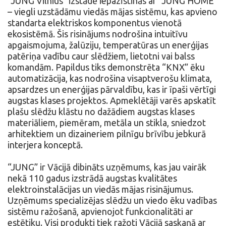
“JUNG Vilnius” izstādē iepazīstinās ar “JUNG HOME”
– viegli uzstādāmu viedās mājas sistēmu, kas apvieno
standarta elektriskos komponentus vienotā
ekosistēmā. Šis risinājums nodrošina intuitīvu
apgaismojuma, žalūziju, temperatūras un enerģijas
patēriņa vadību caur slēdžiem, lietotni vai balss
komandām. Papildus tiks demonstrēta “KNX” ēku
automatizācija, kas nodrošina visaptverošu klimata,
apsardzes un enerģijas pārvaldību, kas ir īpaši vērtīgi
augstas klases projektos. Apmeklētāji varēs apskatīt
plašu slēdžu klāstu no dažādiem augstas klases
materiāliem, piemēram, metāla un stikla, sniedzot
arhitektiem un dizaineriem pilnīgu brīvību jebkurā
interjera konceptā.
“JUNG” ir Vācijā dibināts uzņēmums, kas jau vairāk
nekā 110 gadus izstrādā augstas kvalitātes
elektroinstalācijas un viedās mājas risinājumus.
Uzņēmums specializējas slēdžu un viedo ēku vadības
sistēmu ražošanā, apvienojot funkcionalitāti ar
estētiku. Visi produkti tiek ražoti Vācijā saskaņā ar