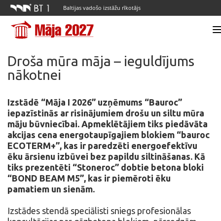
Baltijas vadošo izstāžu rīkotājs
Droša mūra māja – ieguldījums
nākotnei
Izstādē “Māja I 2026” uzņēmums “Bauroc”
iepazīstinās ar risinājumiem drošu un siltu mūra
māju būvniecībai. Apmeklētājiem tiks piedāvāta
akcijas cena energotaupīgajiem blokiem “bauroc
ECOTERM+”, kas ir paredzēti energoefektīvu
ēku ārsienu izbūvei bez papildu siltināšanas. Kā
tiks prezentēti “Stoneroc” dobtie betona bloki
“BOND BEAM M5”, kas ir piemēroti ēku
pamatiem un sienām.
Izstādes stendā speciālisti sniegs profesionālas