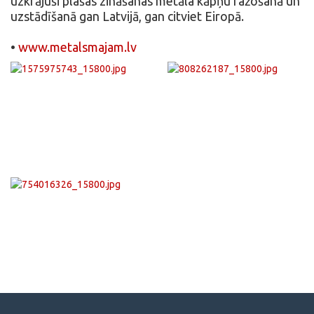
uzkrājuši plašas zināšanas metāla kāpņu ražošanā un
uzstādīšanā gan Latvijā, gan citviet Eiropā.
•
www.metalsmajam.lv