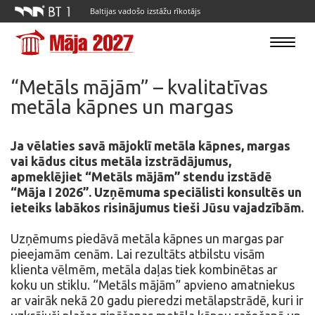
Baltijas vadošo izstāžu rīkotājs
Toggle
navigatio
“Metāls mājām” – kvalitatīvas
metāla kāpnes un margas
Ja vēlaties savā mājoklī metāla kāpnes, margas
vai kādus citus metāla izstrādājumus,
apmeklējiet “Metāls mājām” stendu izstādē
“Māja I 2026”. Uzņēmuma speciālisti konsultēs un
ieteiks labākos risinājumus tieši Jūsu vajadzībām.
Uzņēmums piedāvā metāla kāpnes un margas par
pieejamām cenām. Lai rezultāts atbilstu visām
klienta vēlmēm, metāla daļas tiek kombinētas ar
koku un stiklu. “Metāls mājām” apvieno amatniekus
ar vairāk nekā 20 gadu pieredzi metālapstrādē, kuri ir