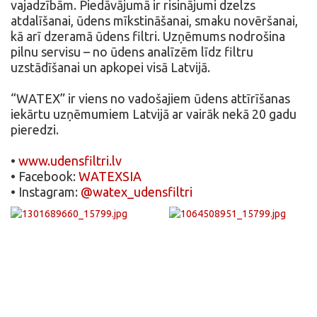
vajadzībām. Piedāvājumā ir risinājumi dzelzs
atdalīšanai, ūdens mīkstināšanai, smaku novēršanai,
kā arī dzeramā ūdens filtri. Uzņēmums nodrošina
pilnu servisu – no ūdens analīzēm līdz filtru
uzstādīšanai un apkopei visā Latvijā.
“WATEX” ir viens no vadošajiem ūdens attīrīšanas
iekārtu uzņēmumiem Latvijā ar vairāk nekā 20 gadu
pieredzi.
•
www.udensfiltri.lv
• Facebook:
WATEXSIA
• Instagram:
@watex_udensfiltri