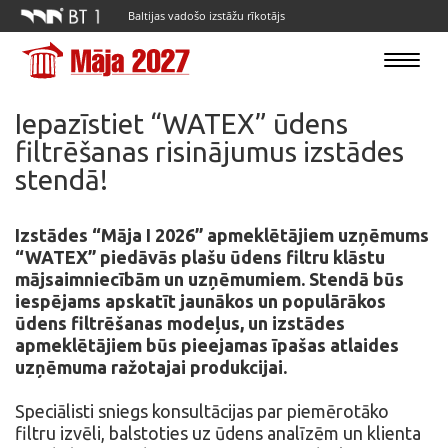
Baltijas vadošo izstāžu rīkotājs
Toggle
navigatio
Iepazīstiet “WATEX” ūdens
filtrēšanas risinājumus izstādes
stendā!
Izstādes “Māja I 2026” apmeklētājiem uzņēmums
“WATEX” piedāvās plašu ūdens filtru klāstu
mājsaimniecībām un uzņēmumiem. Stendā būs
iespējams apskatīt jaunākos un populārākos
ūdens filtrēšanas modeļus, un izstādes
apmeklētājiem būs pieejamas īpašas atlaides
uzņēmuma ražotajai produkcijai.
Speciālisti sniegs konsultācijas par piemērotāko
filtru izvēli, balstoties uz ūdens analīzēm un klienta