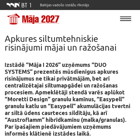
Baltijas vadošo izstāžu rīkotājs
Toggle
navigatio
Apkures siltumtehniskie
risinājumi mājai un ražošanai
Izstādē “Māja I 2026” uzņēmums “DUO
SYSTEMS” prezentēs mūsdienīgus apkures
risinājumus ne tikai privātmājām, bet arī
centralizētajai siltumapgādei un ražošanas
procesiem. Apmeklētāji stendā varēs aplūkot
“Moretti Design” granulu kamīnus, “Easypell”
granulu katlu un “Easypell” akumulācijas tvertni
ar siltā ūdens caurteces sildītāju, kā arī
“Austroflamm” hibrīdkamīnu (malka/granulas).
Par īpašajiem piedāvājumiem uzņēmums
informēs klātienē izstādes laikā.