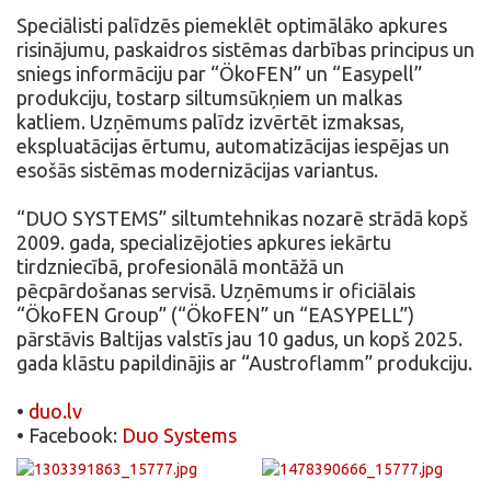
Speciālisti palīdzēs piemeklēt optimālāko apkures
risinājumu, paskaidros sistēmas darbības principus un
sniegs informāciju par “ÖkoFEN” un “Easypell”
produkciju, tostarp siltumsūkņiem un malkas
katliem. Uzņēmums palīdz izvērtēt izmaksas,
ekspluatācijas ērtumu, automatizācijas iespējas un
esošās sistēmas modernizācijas variantus.
“DUO SYSTEMS” siltumtehnikas nozarē strādā kopš
2009. gada, specializējoties apkures iekārtu
tirdzniecībā, profesionālā montāžā un
pēcpārdošanas servisā. Uzņēmums ir oficiālais
“ÖkoFEN Group” (“ÖkoFEN” un “EASYPELL”)
pārstāvis Baltijas valstīs jau 10 gadus, un kopš 2025.
gada klāstu papildinājis ar “Austroflamm” produkciju.
•
duo.lv
• Facebook:
Duo Systems