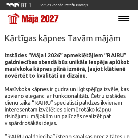
Baltijas vadošo izstāžu rīkotājs
Toggle
navigatio
Kārtīgas kāpnes Tavām mājām
Izstādes “Māja I 2026” apmeklētājiem “RAIRU”
galdniecības stendā būs unikāla iespēja aplūkot
masīvkoka kāpnes pilnā izmērā, ļaujot klātienē
novērtēt to kvalitāti un dizainu.
Masīvkoka kāpnes ir gudra un ilgtspējīga izvēle, kas
apvieno eleganci ar funkcionalitāti. Četru izstādes
dienu laikā “RAIRU” speciālisti palīdzēs ikvienam
interesentam izvēlēties piemērotāko kāpņu
risinājumu mājoklim un palīdzēs realizēt pat
vispārdrošākās idejas.
“RAIRU galdniecība” īsteno smalkas precizitātes un