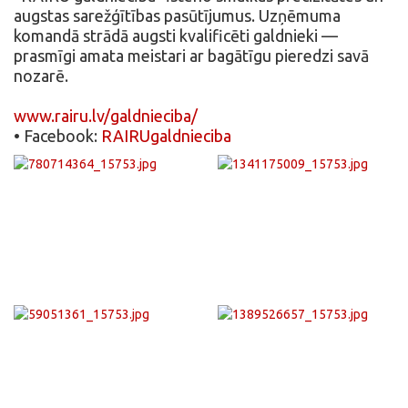
augstas sarežģītības pasūtījumus. Uzņēmuma
komandā strādā augsti kvalificēti galdnieki —
prasmīgi amata meistari ar bagātīgu pieredzi savā
nozarē.
www.rairu.lv/galdnieciba/
• Facebook:
RAIRUgaldnieciba