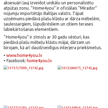
aksesuāri ļauj izveidot unikālu un personalizētu
atpūtas zonu. “Home4you” ir oficiālais “Mirador”
nojumju importētājs Baltijas valstīs. Tāpat
uzņēmums piedāvā plašu klāstu ar dārza mēbelēm,
saulessargiem, šūpuļkrēsliem un citiem terases
labiekārtošanas elementiem.
“Home4you” ir zīmols ar 30 gadu vēsturi, kas
piedāvā plašu mēbeļu klāstu mājai, dārzam un
birojam, kā arī daudzveidīgus interjera priekšmetus.
•
www.home4you.lv
• Facebook:
home4you.lv