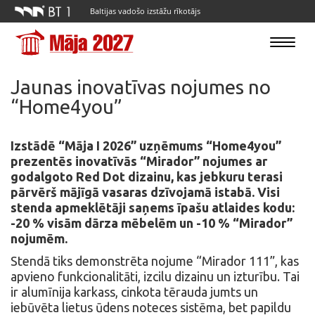
Baltijas vadošo izstāžu rīkotājs
Toggle
navigatio
Jaunas inovatīvas nojumes no
“Home4you”
Izstādē “Māja I 2026” uzņēmums “Home4you”
prezentēs inovatīvās “Mirador” nojumes ar
godalgoto Red Dot dizainu, kas jebkuru terasi
pārvērš mājīgā vasaras dzīvojamā istabā. Visi
stenda apmeklētāji saņems īpašu atlaides kodu:
-20 % visām dārza mēbelēm un -10 % “Mirador”
nojumēm.
Stendā tiks demonstrēta nojume “Mirador 111”, kas
apvieno funkcionalitāti, izcilu dizainu un izturību. Tai
ir alumīnija karkass, cinkota tērauda jumts un
iebūvēta lietus ūdens noteces sistēma, bet papildu