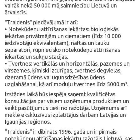
vairāk nekā 50 000 mājsaimniecību Lietuvā un
ārvalstīs.
"Traidenis" piedāvājumā ir arī:
• Notekūdeņu attīrīšanas iekārtas: bioloģiskās
iekārtas privātmājām un ciematiem (līdz 10 000
iedzīvotāju ekvivalentam), naftas un tauku
separatori, rūpniecisko notekūdeņu attīrīšanas
iekārtas un sūkņu stacijas.
• Tvertnes: vertikālās un horizontālās, pazemes un
virszemes, ķīmiski izturīgas, tvertnes degvielas,
dzeramā ūdens vai ugunsdzēsības ūdens
uzglabāšanai, kā arī moduļu tvertnes līdz 5000 m³.
Izstādes laikā būs iespēja saņemt kvalificētas
konsultācijas par visiem uzņēmuma produktiem un
veikt pasūtījumus tieši no ražotāja. Uzņēmums arī
meklē ekskluzīvus izplatītājus darbam Latvijas un
Igaunijas reģionos.
"Traidenis" ir dibināts 1996. gadā un ir pirmais
notekūdeņu attīrīšanas iekārtu ražotājs Lietuvā, kas