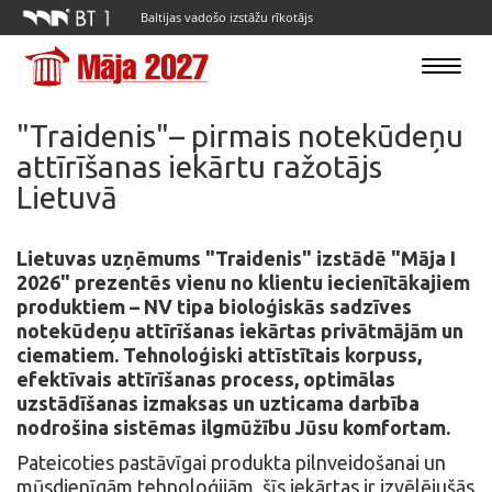
Baltijas vadošo izstāžu rīkotājs
Toggle
navigatio
"Traidenis"– pirmais notekūdeņu
attīrīšanas iekārtu ražotājs
Lietuvā
Lietuvas uzņēmums "Traidenis" izstādē "Māja I
2026" prezentēs vienu no klientu iecienītākajiem
produktiem – NV tipa bioloģiskās sadzīves
notekūdeņu attīrīšanas iekārtas privātmājām un
ciematiem. Tehnoloģiski attīstītais korpuss,
efektīvais attīrīšanas process, optimālas
uzstādīšanas izmaksas un uzticama darbība
nodrošina sistēmas ilgmūžību Jūsu komfortam.
Pateicoties pastāvīgai produkta pilnveidošanai un
mūsdienīgām tehnoloģijām, šīs iekārtas ir izvēlējušās