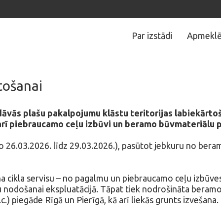
Par izstādi
Apmeklē
rtošanai
vās plašu pakalpojumu klāstu teritorijas labiekārtoš
rī piebraucamo ceļu izbūvi un beramo būvmateriālu p
(no 26.03.2026. līdz 29.03.2026.), pasūtot jebkuru no be
 cikla servisu – no pagalmu un piebraucamo ceļu izbūves a
bu nodošanai ekspluatācijā. Tāpat tiek nodrošināta beram
.c.) piegāde Rīgā un Pierīgā, kā arī liekās grunts izvešan