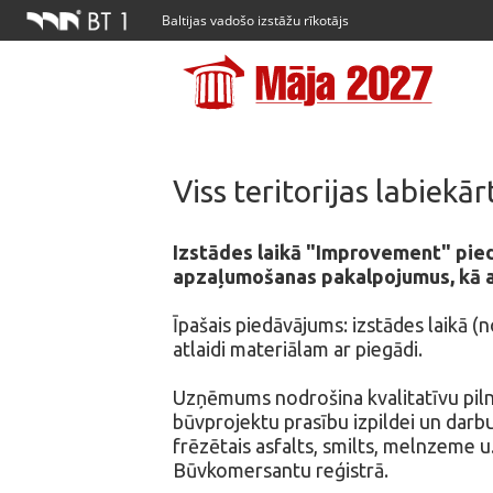
Baltijas vadošo izstāžu rīkotājs
Viss teritorijas labiekā
Izstādes laikā "Improvement" piedā
apzaļumošanas pakalpojumus, kā a
Īpašais piedāvājums: izstādes laikā 
atlaidi materiālam ar piegādi.
Uzņēmums nodrošina kvalitatīvu pilna
būvprojektu prasību izpildei un dar
frēzētais asfalts, smilts, melnzeme u
Būvkomersantu reģistrā.