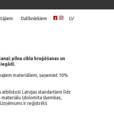
tājiem
Dalībniekiem
LV
anai: pilna cikla bruģēšanas un
iegādi.
ramajiem materiāliem, saņemiet 10%
tbilstoši Latvijas standartiem līdz
o materiālu (dolomīta šķembas,
a. Uzņēmums ir reģistrēts