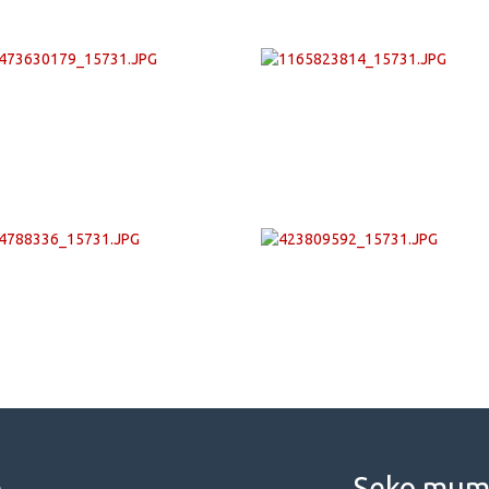
e
Seko mums 