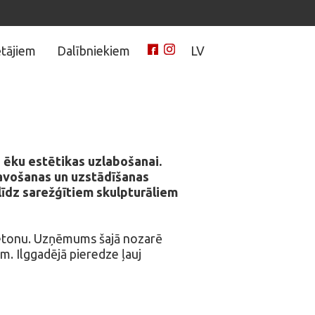
tājiem
Dalībniekiem
LV
 ēku estētikas uzlabošanai.
tavošanas un uzstādīšanas
īdz sarežģītiem skulpturāliem
s betonu. Uzņēmums šajā nozarē
ām. Ilggadējā pieredze ļauj