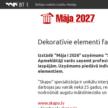
Baltijas vadošo izstāžu rīkotājs
Dekoratīvie elementi fa
Izstādē “Māja I 2026” uzņēmums “S
Apmeklētāji varēs saņemt profesio
iespējām. Uzņēmums piedāvā indivi
elementiem.
“Skapo” specializācija ir unikālu int
darbojas jau vairāk nekā 25 gadus, rea
nodrošināt augstu māksliniecisko un 
www.skapo.lv