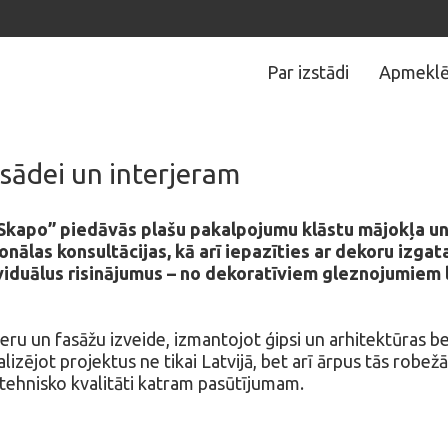
Par izstādi
Apmeklē
sādei un interjeram
kapo” piedāvās plašu pakalpojumu klāstu mājokļa un
nālas konsultācijas, kā arī iepazīties ar dekoru izga
duālus risinājumus – no dekoratīviem gleznojumiem l
erjeru un fasāžu izveide, izmantojot ģipsi un arhitektūra
lizējot projektus ne tikai Latvijā, bet arī ārpus tās robež
tehnisko kvalitāti katram pasūtījumam.