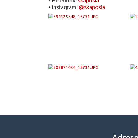
• Facebook:
skaposia
• Instagram:
@skaposia
Adres