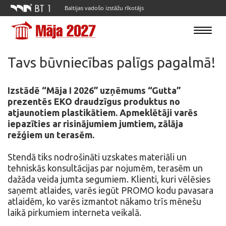
Baltijas vadošo izstāžu rīkotājs
Toggle
navigatio
Tavs būvniecības palīgs pagalmā!
Izstādē “Māja I 2026” uzņēmums “Gutta”
prezentēs EKO draudzīgus produktus no
atjaunotiem plastikātiem. Apmeklētāji varēs
iepazīties ar risinājumiem jumtiem, zālāja
režģiem un terasēm.
Stendā tiks nodrošināti uzskates materiāli un
tehniskās konsultācijas par nojumēm, terasēm un
dažāda veida jumta segumiem. Klienti, kuri vēlēsies
saņemt atlaides, varēs iegūt PROMO kodu pavasara
atlaidēm, ko varēs izmantot nākamo trīs mēnešu
laikā pirkumiem interneta veikalā.