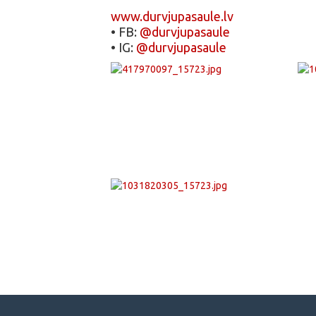
www.durvjupasaule.lv
• FB:
@durvjupasaule
• IG:
@durvjupasaule