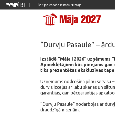
Baltijas vadošo izstāžu rīkotājs
“Durvju Pasaule” – ārdu
Izstādē “Māja I 2026” uzņēmums “D
Apmeklētājiem būs pieejams gan n
tiks prezentētas ekskluzīvas tape
Uzņēmums nodrošina pilnu servisu – 
durvis izceļas ar labu skaņas un silt
garantijas, gan pēcgarantijas apkalpo
“Durvju Pasaule” nodarbojas ar durvju
draudzīgām cenām.