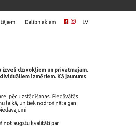
tājiem
Dalībniekiem
LV
 izvēli dzīvokļiem un privātmājām.
ndividuāliem izmēriem. Kā jaunums
rei pēc uzstādīšanas. Piedāvātās
nu laikā, un tiek nodrošināta gan
piedāvājumi.
inot augstu kvalitāti par