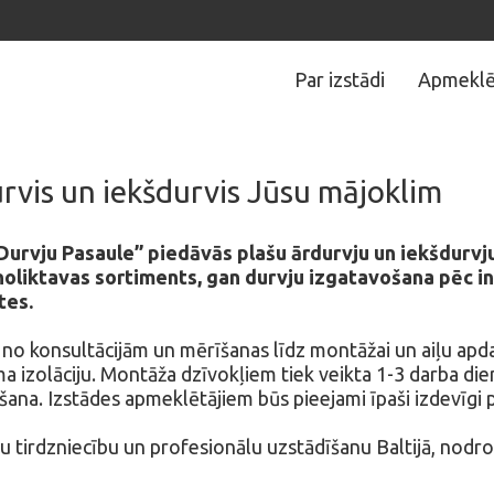
Par izstādi
Apmeklē
rvis un iekšdurvis Jūsu mājoklim
urvju Pasaule” piedāvās plašu ārdurvju un iekšdurvju
oliktavas sortiments, gan durvju izgatavošana pēc i
tes.
no konsultācijām un mērīšanas līdz montāžai un aiļu apda
uma izolāciju. Montāža dzīvokļiem tiek veikta 1-3 darba die
šana. Izstādes apmeklētājiem būs pieejami īpaši izdevīgi 
 tirdzniecību un profesionālu uzstādīšanu Baltijā, nodroš