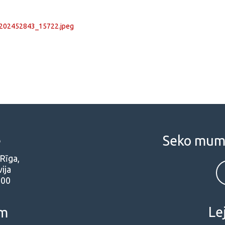
e
Seko mums 
 Rīga,
ija
000
Le
em