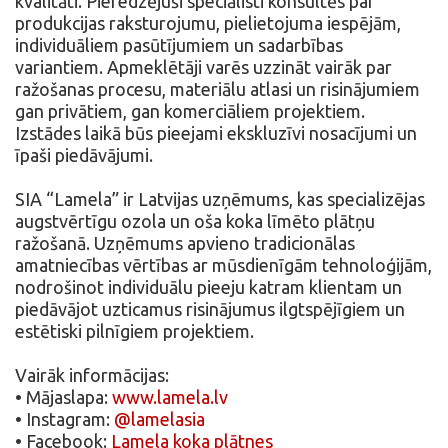
kvalitāti. Pieredzējuši speciālisti konsultēs par
produkcijas raksturojumu, pielietojuma iespējām,
individuāliem pasūtījumiem un sadarbības
variantiem. Apmeklētāji varēs uzzināt vairāk par
ražošanas procesu, materiālu atlasi un risinājumiem
gan privātiem, gan komerciāliem projektiem.
Izstādes laikā būs pieejami ekskluzīvi nosacījumi un
īpaši piedāvājumi.
SIA “Lamela” ir Latvijas uzņēmums, kas specializējas
augstvērtīgu ozola un oša koka līmēto plātņu
ražošanā. Uzņēmums apvieno tradicionālas
amatniecības vērtības ar mūsdienīgām tehnoloģijām,
nodrošinot individuālu pieeju katram klientam un
piedāvājot uzticamus risinājumus ilgtspējīgiem un
estētiski pilnīgiem projektiem.
Vairāk informācijas:
• Mājaslapa:
www.lamela.lv
• Instagram:
@lamelasia
• Facebook:
Lamela koka plātnes