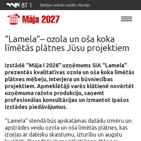
Baltijas vadošo izstāžu rīkotājs
Toggle
navigatio
“Lamela”– ozola un oša koka
līmētās plātnes Jūsu projektiem
Izstādē “Māja I 2026” uzņēmums SIA “Lamela”
prezentēs kvalitatīvas ozola un oša koka līmētās
plātnes mēbeļu, interjera un būvniecības
projektiem. Apmeklētāji varēs klātienē novērtēt
uzņēmuma ražoto produkciju, saņemt
profesionālas konsultācijas un izmantot īpašos
izstādes piedāvājumus.
“Lamela” stendā būs apskatāmas dažādu izmēru un
apstrādes veidu ozola un oša līmētās plātnes, kas
izceļas ar dabisku skaistumu, izturību un augstu