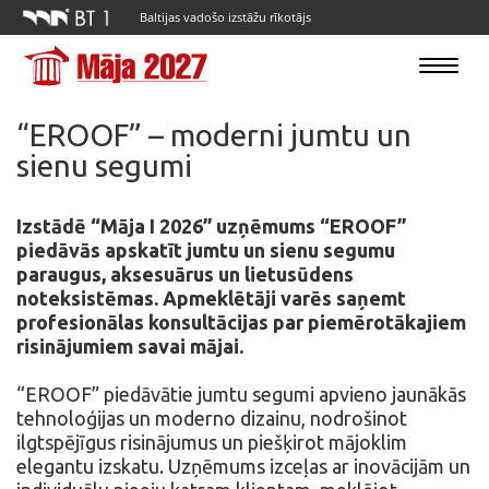
Baltijas vadošo izstāžu rīkotājs
Toggle
navigatio
“EROOF” – moderni jumtu un
sienu segumi
Izstādē “Māja I 2026” uzņēmums “EROOF”
piedāvās apskatīt jumtu un sienu segumu
paraugus, aksesuārus un lietusūdens
noteksistēmas. Apmeklētāji varēs saņemt
profesionālas konsultācijas par piemērotākajiem
risinājumiem savai mājai.
“EROOF” piedāvātie jumtu segumi apvieno jaunākās
tehnoloģijas un moderno dizainu, nodrošinot
ilgtspējīgus risinājumus un piešķirot mājoklim
elegantu izskatu. Uzņēmums izceļas ar inovācijām un