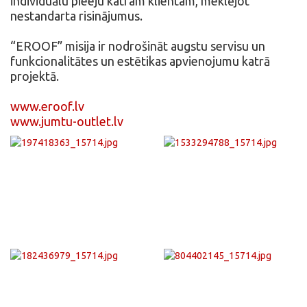
individuālu pieeju katram klientam, meklējot
nestandarta risinājumus.
“EROOF” misija ir nodrošināt augstu servisu un
funkcionalitātes un estētikas apvienojumu katrā
projektā.
www.eroof.lv
www.jumtu-outlet.lv