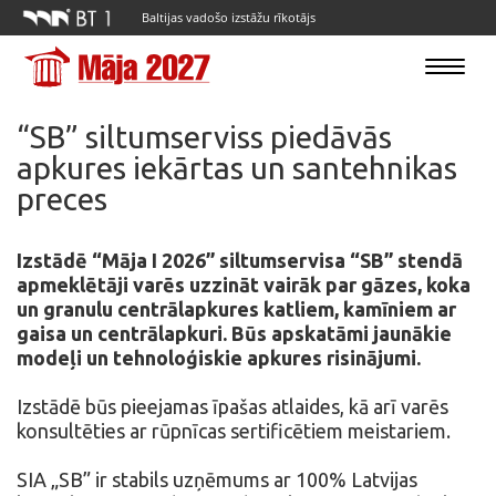
Baltijas vadošo izstāžu rīkotājs
Toggle
navigatio
“SB” siltumserviss piedāvās
apkures iekārtas un santehnikas
preces
Izstādē “Māja I 2026” siltumservisa “SB” stendā
apmeklētāji varēs uzzināt vairāk par gāzes, koka
un granulu centrālapkures katliem, kamīniem ar
gaisa un centrālapkuri. Būs apskatāmi jaunākie
modeļi un tehnoloģiskie apkures risinājumi.
Izstādē būs pieejamas īpašas atlaides, kā arī varēs
konsultēties ar rūpnīcas sertificētiem meistariem.
SIA „SB” ir stabils uzņēmums ar 100% Latvijas