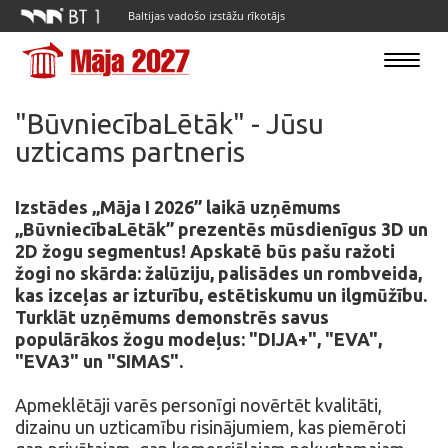
Baltijas vadošo izstāžu rīkotājs
Toggle
navigatio
"BūvniecībaLētāk" - Jūsu
uzticams partneris
Izstādes „Māja I 2026” laikā uzņēmums
„BūvniecībaLētāk” prezentēs mūsdienīgus 3D un
2D žogu segmentus! Apskatē būs pašu ražoti
žogi no skārda: žalūziju, palisādes un rombveida,
kas izceļas ar izturību, estētiskumu un ilgmūžību.
Turklāt uzņēmums demonstrēs savus
populārākos žogu modeļus: "DIJA+", "EVA",
"EVA3" un "SIMAS".
Apmeklētāji varēs personīgi novērtēt kvalitāti,
dizainu un uzticamību risinājumiem, kas piemēroti