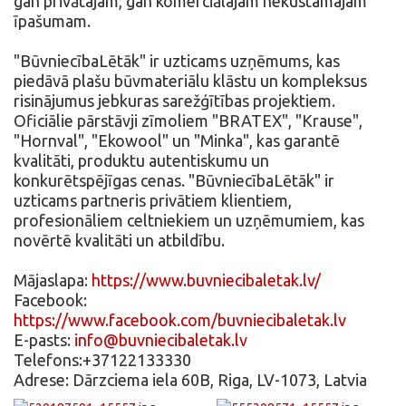
gan privātajam, gan komerciālajam nekustamajam
īpašumam.
"BūvniecībaLētāk" ir uzticams uzņēmums, kas
piedāvā plašu būvmateriālu klāstu un kompleksus
risinājumus jebkuras sarežģītības projektiem.
Oficiālie pārstāvji zīmoliem "BRATEX", "Krause",
"Hornval", "Ekowool" un "Minka", kas garantē
kvalitāti, produktu autentiskumu un
konkurētspējīgas cenas. "BūvniecībaLētāk" ir
uzticams partneris privātiem klientiem,
profesionāliem celtniekiem un uzņēmumiem, kas
novērtē kvalitāti un atbildību.
Mājaslapa:
https://www.buvniecibaletak.lv/
Facebook:
https://www.facebook.com/buvniecibaletak.lv
E-pasts:
info@buvniecibaletak.lv
Telefons:+37122133330
Adrese: Dārzciema iela 60B, Riga, LV-1073, Latvia